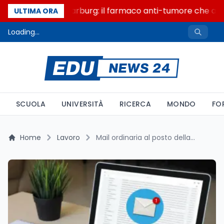
Un secolo di Warburg: il farmaco anti-tumore che accen
ULTIMA ORA
Loading...
SCUOLA
UNIVERSITÀ
RICERCA
MONDO
FO
Home
Lavoro
Mail ordinaria al posto della PEC: cambia l'onere della prova