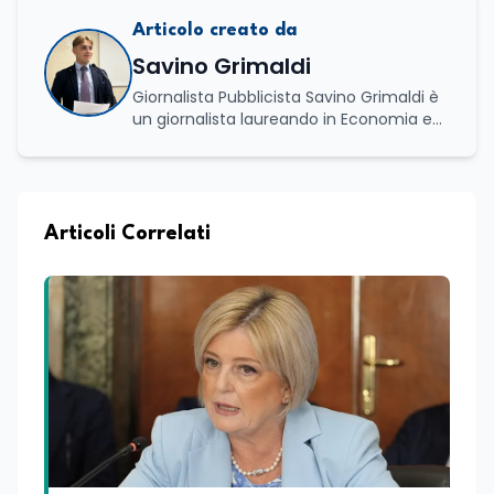
Articolo creato da
Savino Grimaldi
Giornalista Pubblicista Savino Grimaldi è
un giornalista laureando in Economia e
Commercio, con una solida esperienza
maturata nel settore della formazione.
Da anni lavora con competenza
nell’ambito della formazione
professionale, distinguendosi per una
Articoli Correlati
conoscenza approfondita delle politiche
attive del lavoro e delle dinamiche che
legano istruzione, occupazione e
sviluppo delle competenze. Alla
preparazione economica e professionale
affianca una grande passione per la
lettura e per il giornalismo, che ne
arricchiscono il profilo umano e
culturale. Spazia con disinvoltura tra
diverse tematiche, offrendo sempre il
proprio punto di vista con equilibrio,