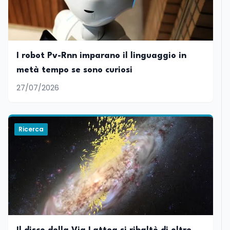
I robot Pv-Rnn imparano il linguaggio in
metà tempo se sono curiosi
27/07/2026
Ricerca
Lavoro
8 ago
Riforma del calcio, si insedia il
comitato ristretto al Senato. La
soddisfazione del senatore di Forza
Italia, Mario Occhiuto