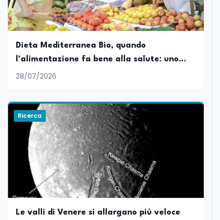
Dieta Mediterranea Bio, quando
l'alimentazione fa bene alla salute: uno
studio condotto da UniTorVergata e
28/07/2026
FederBio
Ricerca
Le valli di Venere si allargano più veloce