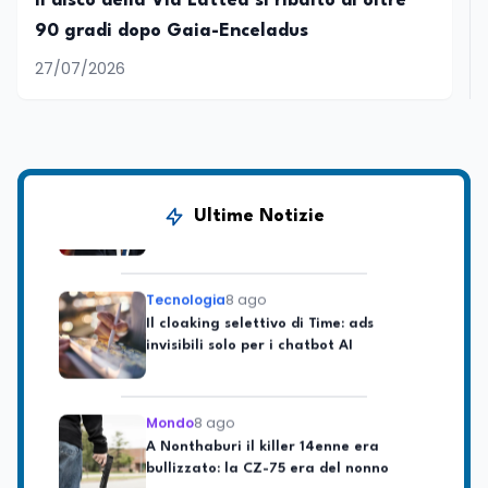
Il disco della Via Lattea si ribaltò di oltre
Mondo
8 ago
90 gradi dopo Gaia-Enceladus
L'8 agosto è la Giornata europea in
27/07/2026
memoria delle vittime del lavoro.
Istituita dal Parlamento di Strasburgo
in ricordo dei minatori morti a
Marcinelle nel 1956
Università
8 ago
Università statali, il Fondo ordinario
2026 sale a 9,415 miliardi, c'è la firma
della ministra Bernini sul decreto
Ultime Notizie
Tecnologia
8 ago
Il cloaking selettivo di Time: ads
invisibili solo per i chatbot AI
Mondo
8 ago
A Nonthaburi il killer 14enne era
bullizzato: la CZ-75 era del nonno