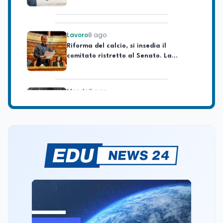
Lavoro
8 ago
Riforma del calcio, si insedia il
comitato ristretto al Senato. La
soddisfazione del senatore di Forza
Italia, Mario Occhiuto
Mondo
8 ago
L'8 agosto è la Giornata europea in
memoria delle vittime del lavoro.
Istituita dal Parlamento di Strasburgo
in ricordo dei minatori morti a
Marcinelle nel 1956
Università
8 ago
Università statali, il Fondo ordinario
2026 sale a 9,415 miliardi, c'è la firma
della ministra Bernini sul decreto
Tecnologia
8 ago
Il cloaking selettivo di Time: ads
invisibili solo per i chatbot AI