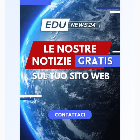
Mondo
8 ago
A Nonthaburi il killer 14enne era
bullizzato: la CZ-75 era del nonno
Lavoro
8 ago
Riforma del calcio, si insedia il
comitato ristretto al Senato. La
soddisfazione del senatore di Forza
Italia, Mario Occhiuto
Mondo
8 ago
L'8 agosto è la Giornata europea in
memoria delle vittime del lavoro.
Istituita dal Parlamento di Strasburgo
in ricordo dei minatori morti a
Marcinelle nel 1956
Università
8 ago
Università statali, il Fondo ordinario
2026 sale a 9,415 miliardi, c'è la firma
della ministra Bernini sul decreto