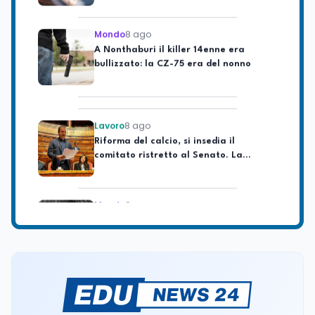
Mondo
8 ago
A Nonthaburi il killer 14enne era
bullizzato: la CZ-75 era del nonno
Lavoro
8 ago
Riforma del calcio, si insedia il
comitato ristretto al Senato. La
soddisfazione del senatore di Forza
Italia, Mario Occhiuto
Mondo
8 ago
L'8 agosto è la Giornata europea in
memoria delle vittime del lavoro.
Istituita dal Parlamento di Strasburgo
in ricordo dei minatori morti a
Marcinelle nel 1956
Università
8 ago
Università statali, il Fondo ordinario
2026 sale a 9,415 miliardi, c'è la firma
della ministra Bernini sul decreto