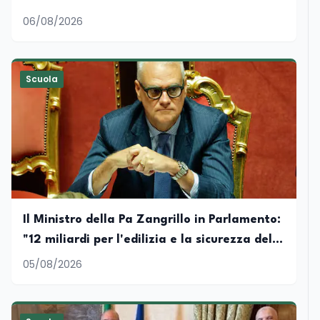
06/08/2026
Scuola
Il Ministro della Pa Zangrillo in Parlamento:
"12 miliardi per l'edilizia e la sicurezza delle
scuole con risorse Pnrr"
05/08/2026