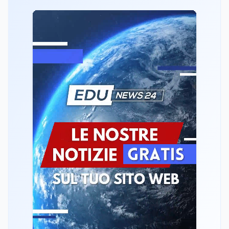
Tecnologia
8 ago
Il cloaking selettivo di Time: ads
invisibili solo per i chatbot AI
Mondo
8 ago
A Nonthaburi il killer 14enne era
bullizzato: la CZ-75 era del nonno
Lavoro
8 ago
Riforma del calcio, si insedia il
comitato ristretto al Senato. La
soddisfazione del senatore di Forza
Italia, Mario Occhiuto
Mondo
8 ago
L'8 agosto è la Giornata europea in
memoria delle vittime del lavoro.
Istituita dal Parlamento di Strasburgo