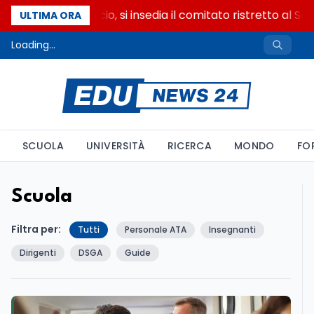
Riforma del calcio, si insedia il comitato ristretto al Sen
ULTIMA ORA
Loading...
SCUOLA
UNIVERSITÀ
RICERCA
MONDO
FO
Scuola
Filtra per:
Tutti
Personale ATA
Insegnanti
Dirigenti
DSGA
Guide