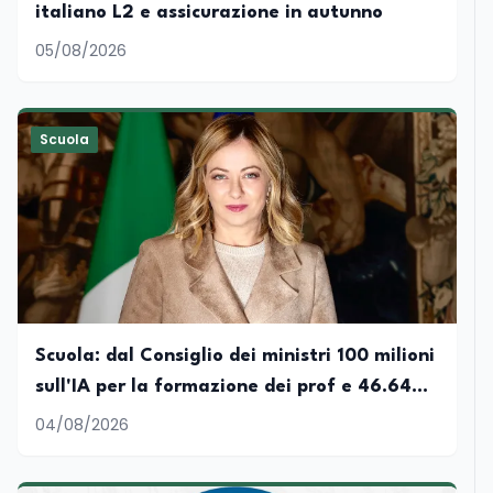
italiano L2 e assicurazione in autunno
05/08/2026
Scuola
Scuola: dal Consiglio dei ministri 100 milioni
sull'IA per la formazione dei prof e 46.642
immissioni in ruolo. Le parole della
04/08/2026
presidente Giorgia Meloni