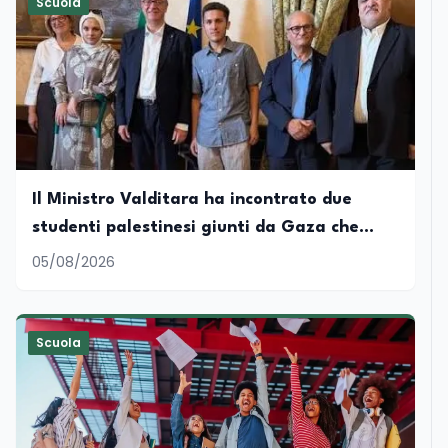
Scuola
Il Ministro Valditara ha incontrato due
studenti palestinesi giunti da Gaza che
hanno superato la Maturità in Italia
05/08/2026
Scuola