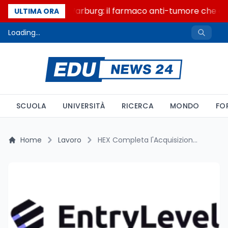
Un secolo di Warburg: il farmaco anti-tumore che acce
ULTIMA ORA
Loading...
SCUOLA
UNIVERSITÀ
RICERCA
MONDO
FO
Home
Lavoro
HEX Completa l'Acquisizione di EntryLevel: Un Passo Importante per l'Educazione e l'Occupabilità