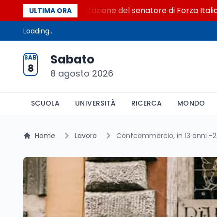
l Senato. La soddisfazione del senatore di Forza Italia, Mari
ULTIMA ORA
Loading...
Sabato
SAB
8
8 agosto 2026
SCUOLA
UNIVERSITÀ
RICERCA
MONDO
Home
Lavoro