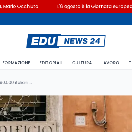
o Occhiuto
L'8 agosto è la Giornata europea in memo
FORMAZIONE
EDITORIALI
CULTURA
LAVORO
T
Confcommercio, in 13 anni -290.000 italiani e +134.000 stranieri