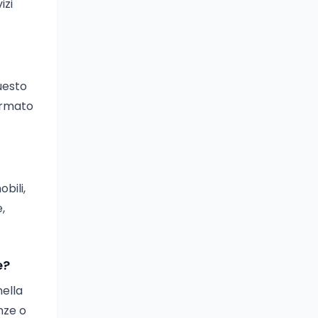
izi
Questo
ormato
bili,
,
e?
nella
enze o