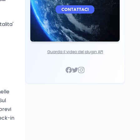
alita'
Guarda il video del plugin API
nelle
Sul
brevi
heck-in