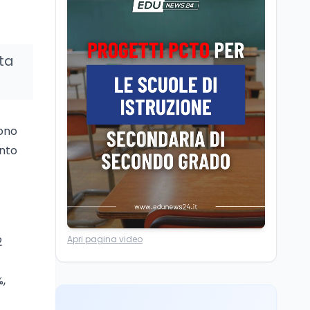
Università statali, il
Marcinelle nel 1956
Fondo ordinario 2026
sale a 9,415 miliardi, c'è
la firma della ministra
sta
Bernini sul decreto
Tecnologia
8 ago
Il cloaking selettivo di
Time: ads invisibili solo
per i chatbot AI
sono
anto
Mondo
8 ago
A Nonthaburi il killer
14enne era bullizzato: la
CZ-75 era del nonno
Lavoro
8 ago
Apri pagina video
2
Riforma del calcio, si
insedia il comitato
ristretto al Senato. La
%,
soddisfazione del
senatore di Forza Italia,
Mondo
8 ago