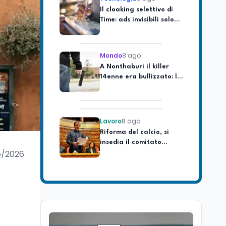
Time: ads invisibili solo
per i chatbot AI
Mondo
8 ago
A Nonthaburi il killer
14enne era bullizzato: la
CZ-75 era del nonno
Lavoro
8 ago
Riforma del calcio, si
insedia il comitato
ristretto al Senato. La
soddisfazione del
6/2026
senatore di Forza Italia,
Mondo
8 ago
Mario Occhiuto
L'8 agosto è la Giornata
europea in memoria
delle vittime del lavoro.
Istituita dal Parlamento
di Strasburgo in ricordo
Università
8 ago
dei minatori morti a