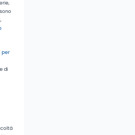
erie,
 sono
,
o
x per
e di
icoltà