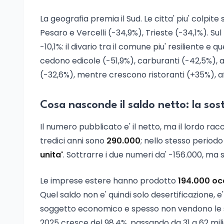
La geografia premia il Sud. Le citta' piu' colpi
Pesaro e Vercelli (-34,9%), Trieste (-34,1%). S
-10,1%: il divario tra il comune piu' resiliente e qu
cedono edicole (-51,9%), carburanti (-42,5%), ab
(-32,6%), mentre crescono ristoranti (+35%), aff
Cosa nasconde il saldo netto: la sos
Il numero pubblicato e' il netto, ma il lordo ra
tredici anni sono
290.000
; nello stesso periodo
unita'
. Sottrarre i due numeri da' -156.000, ma
Le imprese estere hanno prodotto
194.000 oc
Quel saldo non e' quindi solo desertificazione, 
soggetto economico e spesso non vendono le st
2025 cresce del 98,4%, passando da 31 a 62 miliard