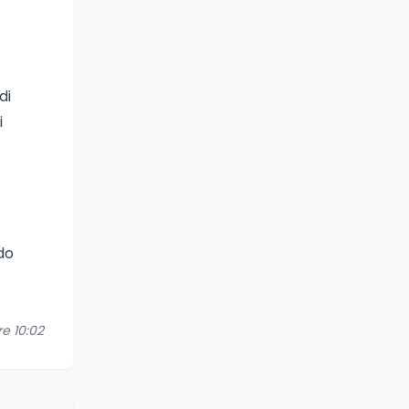
di
i
do
re 10:02