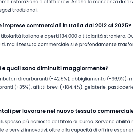
me ristorazione e affitti brevi. Anche la mancanza di serv
egozi tradizionali.
imprese commerciali in Italia dal 2012 al 2025?
 titolarità italiana e aperti 134.000 a titolarità straniera. 
cizi, ma il tessuto commerciale si è profondamente trasf
ti e quali sono diminuiti maggiormente?
tributori di carburanti (-42,5%), abbigliamento (-36,9%), mo
storanti (+35%), affitti brevi (+184,4%), gelaterie, pasticcerie
ali per lavorare nel nuovo tessuto commercial
 spesso più richieste del titolo di laurea. Servono abilità 
le e servizi innovativi, oltre alla capacità di offrire esperi