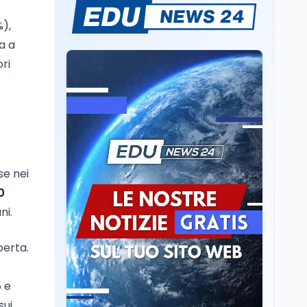
Mario Occhiuto
L'8 agosto è la Giornata
%),
europea in memoria
delle vittime del lavoro.
a a
Istituita dal Parlamento
ori
di Strasburgo in ricordo
Università
8 ago
dei minatori morti a
Università statali, il
Marcinelle nel 1956
Fondo ordinario 2026
sale a 9,415 miliardi, c'è
la firma della ministra
Bernini sul decreto
Tecnologia
8 ago
Il cloaking selettivo di
se nei
Time: ads invisibili solo
0
per i chatbot AI
ni.
Mondo
8 ago
A Nonthaburi il killer
perta.
14enne era bullizzato: la
CZ-75 era del nonno
 e
sui