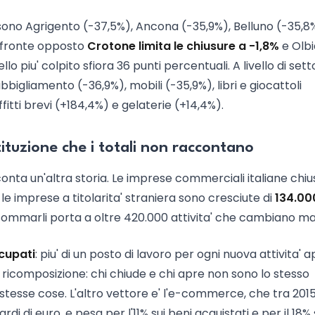
te sono Agrigento (-37,5%), Ancona (-35,9%), Belluno (-35,8
ul fronte opposto
Crotone limita le chiusure a -1,8%
e Olbi
ello piu' colpito sfiora 36 punti percentuali. A livello di sett
bigliamento (-36,9%), mobili (-35,9%), libri e giocattoli
itti brevi (+184,4%) e gelaterie (+14,4%).
tituzione che i totali non raccontano
cconta un'altra storia. Le imprese commerciali italiane chiu
 le imprese a titolarita' straniera sono cresciute di
134.00
 sommarli porta a oltre 420.000 attivita' che cambiano ma
cupati
: piu' di un posto di lavoro per ogni nuova attivita' a
e' ricomposizione: chi chiude e chi apre non sono lo stesso
esse cose. L'altro vettore e' l'e-commerce, che tra 2015
i di euro, e pesa per l'11% sui beni acquistati e per il 18% 