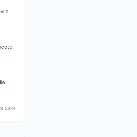
vi e
ricata
lle
re 08:41