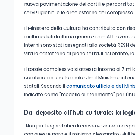
nuova pavimentazione dei cortili e percorsi tattil
servizi igienici e le aree esterne del complesso.
Il Ministero della Cultura ha contribuito con riso
multimediali di ultima generazione. Attraverso
interni sono stati assegnati alla società RESH 
vita la caffetteria al piano terra, il ristorante, 
Il totale complessivo si attesta intorno ai 7 milio
combinati in una formula che il Ministero intend
statali. Secondo il
comunicato ufficiale del Mini
indicato come "modello di riferimento" per l'int
Dal deposito all'hub culturale: la log
"Non più luoghi statici di conservazione, ma spaz
con queste parole il ministro Alessandro Giuli ha