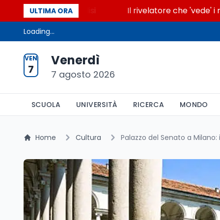
cende la glicolisi
Il rivelatore che 'vede' i reatto
ULTIMA ORA
Loading...
Venerdì
VEN
7
7 agosto 2026
SCUOLA
UNIVERSITÀ
RICERCA
MONDO
Home
Cultura