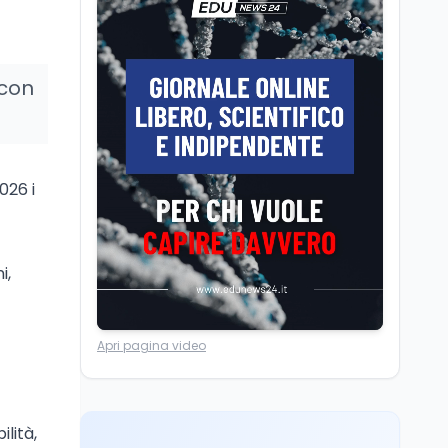
Posizioni economiche
ATA: la matematica
degli arretrati fino a
4.150 euro
 con
Cultura
6 ago
Spesa culturale in
Lombardia da record,
ma la voragine Nord-
026 i
Sud triplica
Cultura
6 ago
Francesco Guccini si è
spento a Pàvana: addio
i,
al Maestrone
Ricerca
6 ago
Apri pagina video
Un secolo di Warburg: il
farmaco anti-tumore
che accende la glicolisi
lità,
Ricerca
6 ago