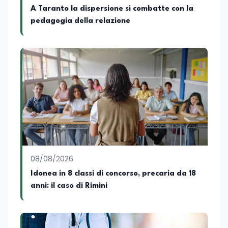
e territoriali della società. Nel corso della
A Taranto la dispersione si combatte con la
sua carriera ha maturato una
pedagogia della relazione
significativa esperienza nella
comunicazione istituzionale e politica,
collaborando con emittenti televisive e
testate della carta stampata. Questa
esperienza sul campo gli ha conferito
una padronanza trasversale dei linguaggi
mediatici, dalla televisione al digitale.
Attualmente ricopre il ruolo di Direttore
Responsabile di EduNews24.it, testata
giornalistica online dedicata al mondo
dell'istruzione, della formazione e delle
politiche educative italiane ed europee,
dove cura la linea editoriale e
supervisiona la produzione di contenuti
08/08/2026
rivolti a docenti, studenti, istituzioni e
Idonea in 8 classi di concorso, precaria da 18
operatori del settore educativo. È inoltre
anni: il caso di Rimini
docente di Comunicazione presso la
SSML Città di Lamezia Terme, istituto
universitario specializzato nella
mediazione linguistica, dove mette a