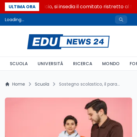
Riforma del calcio, si insedia il comitato ristretto al S
ULTIMA ORA
Loading...
SCUOLA
UNIVERSITÀ
RICERCA
MONDO
FO
Home
Scuola
Sostegno scolastico, il paradosso del Nord nei dati ISTAT 2024-2025