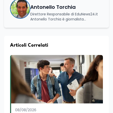
Antonello Torchia
Direttore Responsabile di EduNews24.it
Antonello Torchia è giornalista
professionista, politologo e geografo,
con un percorso formativo e
professionale di ampio respiro che
integra competenze in ambito
economico, geopolitico, comunicativo e
Articoli Correlati
territoriale. Vanta una solida formazione
accademica multidisciplinare: ha
conseguito la Laurea in Economia e
Commercio (quadriennale, Vecchio
Ordinamento), la Laurea Magistrale in
Relazioni Internazionali (LM-52) con la
votazione di 110/110 e lode, e la Laurea
Magistrale in Scienze Geografiche (LM-
80). Un trittico di competenze che gli
consente di leggere i fenomeni
contemporanei con una prospettiva che
abbraccia le dinamiche economiche, le
08/08/2026
relazioni tra Stati e le dimensioni spaziali