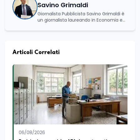
Savino Grimaldi
Giornalista Pubblicista Savino Grimaldi è
un giornalista laureando in Economia e
Commercio, con una solida esperienza
maturata nel settore della formazione.
Da anni lavora con competenza
nell’ambito della formazione
professionale, distinguendosi per una
Articoli Correlati
conoscenza approfondita delle politiche
attive del lavoro e delle dinamiche che
legano istruzione, occupazione e
sviluppo delle competenze. Alla
preparazione economica e professionale
affianca una grande passione per la
lettura e per il giornalismo, che ne
arricchiscono il profilo umano e
culturale. Spazia con disinvoltura tra
diverse tematiche, offrendo sempre il
proprio punto di vista con equilibrio,
sensibilità e spirito critico.
06/08/2026