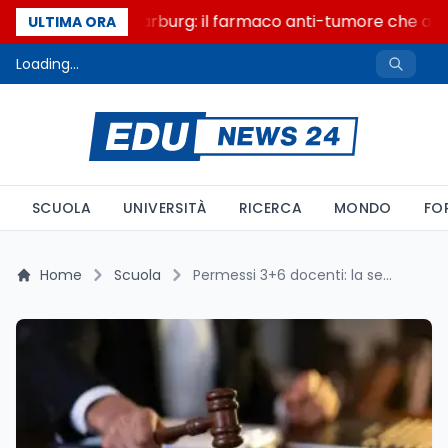
Un secolo di Warburg: il farmaco anti-tumore che accen
ULTIMA ORA
Loading...
SCUOLA
UNIVERSITÀ
RICERCA
MONDO
FO
Home
Scuola
Permessi 3+6 docenti: la sentenza Vicenza apre, tre pronunce frenano