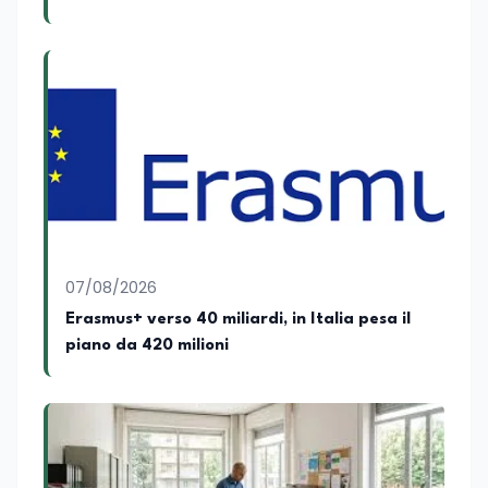
Mim
07/08/2026
Erasmus+ verso 40 miliardi, in Italia pesa il
piano da 420 milioni