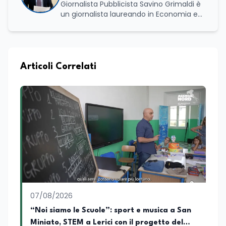
Giornalista Pubblicista Savino Grimaldi è
un giornalista laureando in Economia e
Commercio, con una solida esperienza
maturata nel settore della formazione.
Da anni lavora con competenza
nell’ambito della formazione
professionale, distinguendosi per una
Articoli Correlati
conoscenza approfondita delle politiche
attive del lavoro e delle dinamiche che
legano istruzione, occupazione e
sviluppo delle competenze. Alla
preparazione economica e professionale
affianca una grande passione per la
lettura e per il giornalismo, che ne
arricchiscono il profilo umano e
culturale. Spazia con disinvoltura tra
diverse tematiche, offrendo sempre il
proprio punto di vista con equilibrio,
sensibilità e spirito critico.
07/08/2026
“Noi siamo le Scuole”: sport e musica a San
Miniato, STEM a Lerici con il progetto del