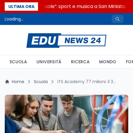
“Noi siamo le Scuole”: sport e musica a San Miniato, ST
ULTIMA ORA
Loading...
SCUOLA
UNIVERSITÀ
RICERCA
MONDO
FO
Home
Scuola
ITS Academy 77 milioni: il 30% premia i migliori, il Sud parte sfavorito