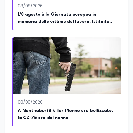
letteraria “Storie da Tè”, progetto nato
08/08/2026
con l'obiettivo di promuovere la lettura e
favorire il confronto tra autori, opere e
L'8 agosto è la Giornata europea in
pubblico attraverso incontri e dialoghi
memoria delle vittime del lavoro. Istituita
dedicati alla letteratura contemporanea.
dal Parlamento di Strasburgo in ricordo dei
minatori morti a Marcinelle nel 1956
08/08/2026
A Nonthaburi il killer 14enne era bullizzato:
la CZ-75 era del nonno