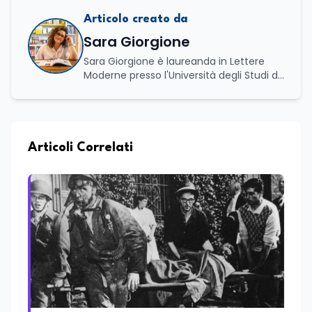
Articolo creato da
Sara Giorgione
Sara Giorgione è laureanda in Lettere
Moderne presso l'Università degli Studi di
Foggia. Ha maturato esperienza nel
settore editoriale, occupandosi di attività
legate alla redazione e alla valorizzazione
dei contenuti, e svolge attività di
moderatrice in eventi letterari, curando il
Articoli Correlati
dialogo con autori e pubblico e la
conduzione di incontri culturali. Grazie al
proprio percorso formativo e
professionale ha sviluppato solide
competenze nella comunicazione, nella
scrittura e nell'organizzazione di iniziative
culturali. Su Edunews24 si occupa della
cura di contenuti e approfondimenti
dedicati al mondo della cultura,
dell'attualità e della formazione. È
ideatrice e curatrice della rassegna