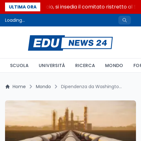
Riforma del calcio, si insedia il comitato ristretto al S
ULTIMA ORA
Loading...
SCUOLA
UNIVERSITÀ
RICERCA
MONDO
FO
Home
Mondo
Dipendenza da Washington: gas al 15%, export in surplus, 13mila militari