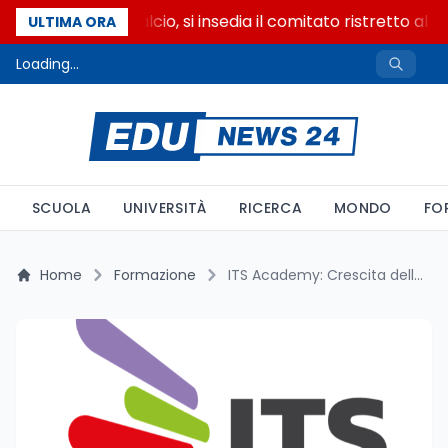
Riforma del calcio, si insedia il comitato ristretto al 
ULTIMA ORA
Loading...
SCUOLA
UNIVERSITÀ
RICERCA
MONDO
FO
Home
Formazione
ITS Academy: Crescita delle Iscrizioni e Tassi Occupazionali da Record