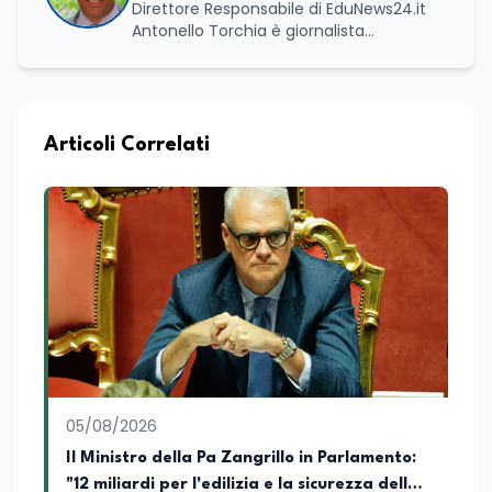
Direttore Responsabile di EduNews24.it
Antonello Torchia è giornalista
professionista, politologo e geografo,
con un percorso formativo e
professionale di ampio respiro che
integra competenze in ambito
economico, geopolitico, comunicativo e
Articoli Correlati
territoriale. Vanta una solida formazione
accademica multidisciplinare: ha
conseguito la Laurea in Economia e
Commercio (quadriennale, Vecchio
Ordinamento), la Laurea Magistrale in
Relazioni Internazionali (LM-52) con la
votazione di 110/110 e lode, e la Laurea
Magistrale in Scienze Geografiche (LM-
80). Un trittico di competenze che gli
consente di leggere i fenomeni
contemporanei con una prospettiva che
abbraccia le dinamiche economiche, le
05/08/2026
relazioni tra Stati e le dimensioni spaziali
e territoriali della società. Nel corso della
Il Ministro della Pa Zangrillo in Parlamento:
sua carriera ha maturato una
"12 miliardi per l'edilizia e la sicurezza delle