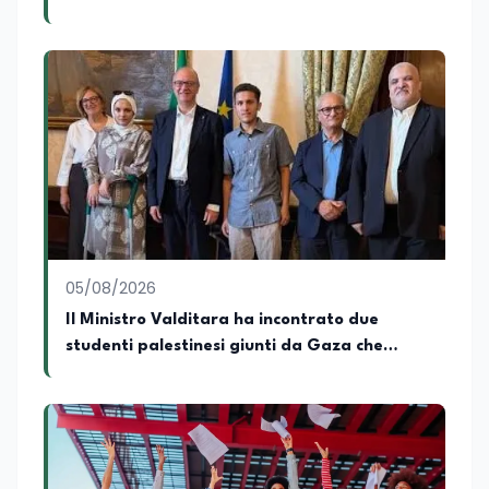
significativa esperienza nella
scuole con risorse Pnrr"
comunicazione istituzionale e politica,
collaborando con emittenti televisive e
testate della carta stampata. Questa
esperienza sul campo gli ha conferito
una padronanza trasversale dei linguaggi
mediatici, dalla televisione al digitale.
Attualmente ricopre il ruolo di Direttore
Responsabile di EduNews24.it, testata
giornalistica online dedicata al mondo
dell'istruzione, della formazione e delle
politiche educative italiane ed europee,
dove cura la linea editoriale e
supervisiona la produzione di contenuti
05/08/2026
rivolti a docenti, studenti, istituzioni e
Il Ministro Valditara ha incontrato due
operatori del settore educativo. È inoltre
studenti palestinesi giunti da Gaza che
docente di Comunicazione presso la
SSML Città di Lamezia Terme, istituto
hanno superato la Maturità in Italia
universitario specializzato nella
mediazione linguistica, dove mette a
disposizione delle nuove generazioni di
professionisti della comunicazione il
proprio bagaglio di competenze