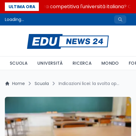
Quanto è ancora competitiva l'università italiana? Cosa
ULTIMA ORA
Loading...
SCUOLA
UNIVERSITÀ
RICERCA
MONDO
FO
Home
Scuola
Indicazioni licei: la svolta operativa sull'IA passa da DigComp 3.0