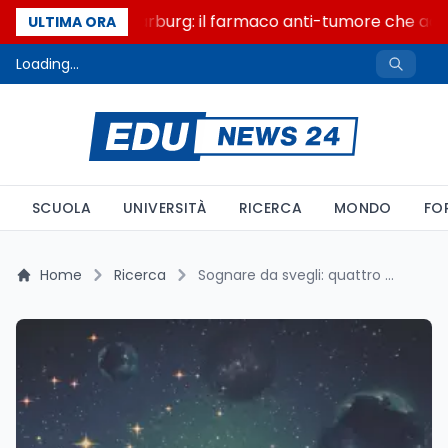
Un secolo di Warburg: il farmaco anti-tumore che accend
ULTIMA ORA
Loading...
SCUOLA
UNIVERSITÀ
RICERCA
MONDO
FO
Home
Ricerca
Sognare da svegli: quattro stati mentali tra veglia e sonno leggero