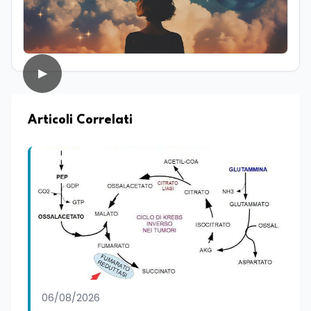
d’inchiesta. Attualmente redattrice
presso Edunews24, dove sviluppa
contenuti focalizzati su istruzione,
formazione, ricerca e nuove tecnologie.
Nella sua attività professionale, coniuga il
▶
rigore dell'approfondimento giornalistico
con le più avanzate strategie di analisi
SEO e dinamiche del web, con l'obiettivo
di rendere la divulgazione scientifica e
Articoli Correlati
culturale uno strumento accessibile per
lo sviluppo dello spirito critico. Nel corso
della sua carriera ha maturato
esperienza all'interno di redazioni
giornalistiche, distinguendosi per la
capacità di interpretare la cultura come
motore di cambiamento sociale e
organizzativo.
06/08/2026