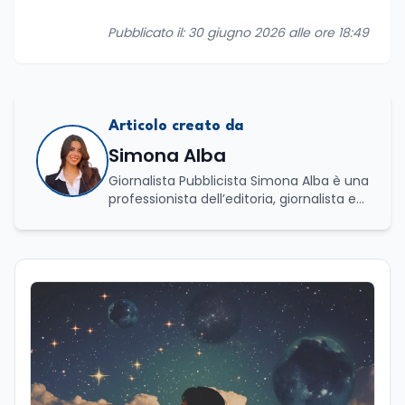
Pubblicato il: 30 giugno 2026 alle ore 18:49
Articolo creato da
Simona Alba
Giornalista Pubblicista Simona Alba è una
professionista dell’editoria, giornalista ed
esperta in comunicazione con una
solida specializzazione nella gestione di
processi culturali e innovazione digitale.
Laureata in Progettazione e gestione di
eventi e imprese culturali a Firenze, ha
proseguito il suo percorso accademico a
Roma, presso l’Università La Sapienza,
dove ha conseguito la laurea magistrale
in Editoria e Giornalismo, focalizzandosi
sull'analisi del panorama informativo
contemporaneo e sul giornalismo