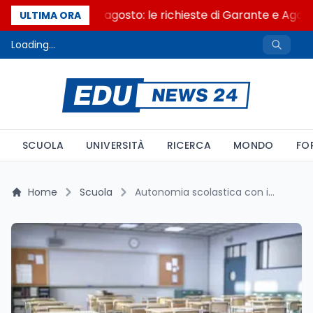
AI Act al via il 2 agosto: le richieste di Garante e Agco
ULTIMA ORA
Loading...
SCUOLA
UNIVERSITÀ
RICERCA
MONDO
FO
Home
Scuola
Autonomia scolastica con il freno: solo 347 nuovi presidi su 700 sedi