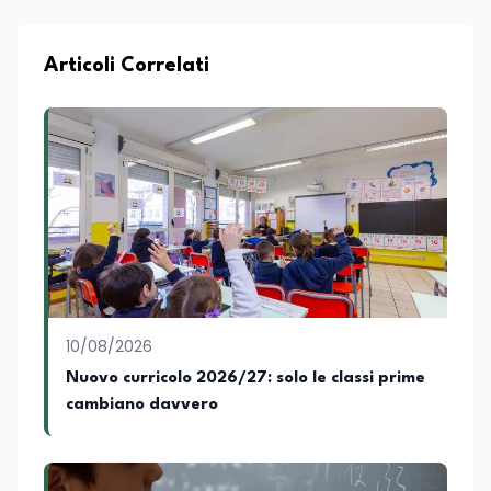
formazione e nella consulenza
strategica. Laureato in Scienze Politiche
e Internazionali, è CEO di Adventus
Articoli Correlati
Consulting Jdoo (Umag, Croazia dove
risiede stabilmente) e Presidente
Nazionale di ENBAS, ente bilaterale attivo
nella formazione professionale e nelle
politiche attive per il lavoro. In qualità di
Coordinatore Nazionale dei Progetti di
Ricerca presso ERSAF, guida iniziative che
coniugano intelligenza artificiale e
formazione, tra cui FindYourGoal.it,
piattaforma di orientamento scuola-
lavoro basata sul modello LifeComp,
Avatar4University.Org, sistema AI per la
10/08/2026
creazione di corsi universitari con avatar
docente, KeepYouCare.it, piattaforma di
Nuovo curricolo 2026/27: solo le classi prime
telemedicina, telesoccorso e
cambiano davvero
telerefertazione. È inoltre Delegato della
Regione Calabria presso il Ministero degli
Esteri per la Cooperazione Internazionale
ed è membro del tavolo delle regioni,