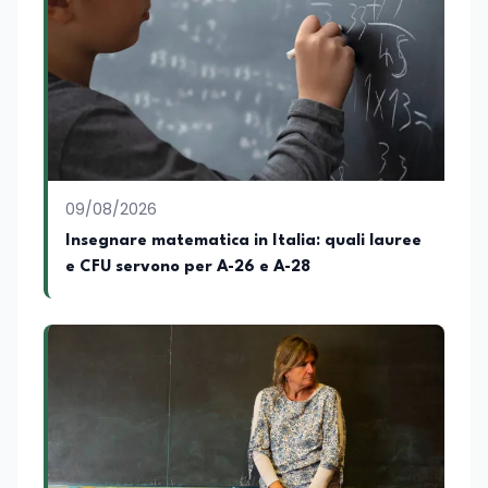
dove coordina un progetto per la
creazione di un Hub Formativo in Tunisia.
Docente a contratto di Diritto
dell'Economia e Diritto Internazionale
presso la SSML di Lamezia Terme e
presso l'Università Telematica eCampus,
è autore di pubblicazioni in ambito
pedagogico sulle competenze
caratteriali e il framework LifeComp. Ha
tenuto interventi al Senato della
09/08/2026
Repubblica, alla Camera dei Deputati, in
Insegnare matematica in Italia: quali lauree
Regione Lombardia e a Buenos Aires su
e CFU servono per A-26 e A-28
temi che spaziano dalla pedagogia
speciale, alla telemedicina ed alla
cooperazione internazionale. Innovation
Manager certificato MISE, unisce visione
strategica e competenza tecnologica
con una vocazione per il dialogo
istituzionale e la ricerca applicata.