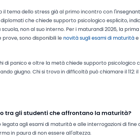
no il tema dello stress già al primo incontro con l'insegnan
 diplomati che chiede supporto psicologico esplicito, indi
 scuola, non al suo interno. Per i maturandi 2026, la prim
e prove, sono disponibili le
novità sugli esami di maturità
e 
hi di panico e oltre la metà chiede supporto psicologico c
ando giugno. Chi si trova in difficoltà può chiamare il 112: i
io tra gli studenti che affrontano la maturità?
 legata agli esami di maturità e alle interrogazioni di fine 
rma in paura di non essere all'altezza.