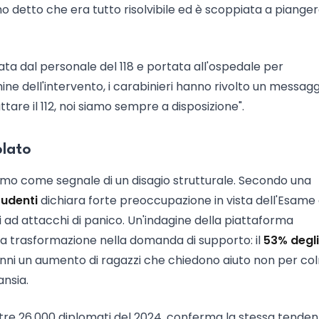
ho detto che era tutto risolvibile ed è scoppiata a pianger
tata dal personale del 118 e portata all'ospedale per
ine dell'intervento, i carabinieri hanno rivolto un messagg
attare il 112, noi siamo sempre a disposizione".
olato
gamo come segnale di un disagio strutturale. Secondo una
tudenti
dichiara forte preoccupazione in vista dell'Esame 
li ad attacchi di panico. Un'indagine della piattaforma
na trasformazione nella domanda di supporto: il
53% degli
 anni un aumento di ragazzi che chiedono aiuto non per c
ansia.
re 26.000 diplomati del 2024, conferma la stessa tendenz