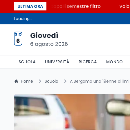
 posti vacanti dopo il semestre filtro
Volontariato,
ULTIMA ORA
Loading...
Giovedì
GIO
6
6 agosto 2026
SCUOLA
UNIVERSITÀ
RICERCA
MONDO
Home
Scuola