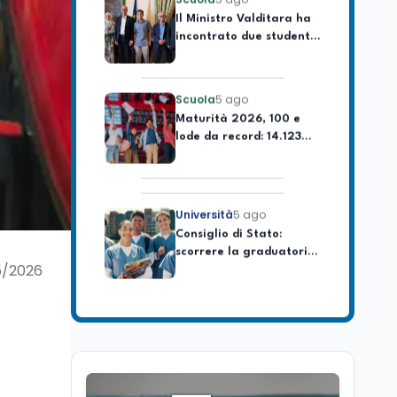
incontrato due studenti
palestinesi giunti da
Gaza che hanno
superato la Maturità in
Scuola
5 ago
Italia
Maturità 2026, 100 e
lode da record: 14.123
diplomi con voto
massimo
Università
5 ago
Consiglio di Stato:
scorrere la graduatoria
per i 500 posti vacanti
dopo il semestre filtro
5/2026
Lavoro
5 ago
Volontariato, firmata
l’intesa triennale tra
Ministero del Lavoro e
CSVnet ETS
Scuola
5 ago