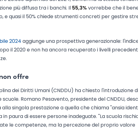
ione più diffusa tra i banchi. Il
55,3%
vorrebbe che il ben
 e quasi il 50% chiede strumenti concreti per gestire str
bile 2024
aggiunge una prospettiva generazionale: l'indice
dopo il 2020 e non ha ancora recuperato i livelli precedent
ze.
 non offre
lina dei Diritti Umani (CNDDU) ha chiesto l'introduzione d
lle scuole. Romano Pesavento, presidente del CNDDU, desc
lla singola prestazione a quella che chiama "ansia identi
ma in paura di essere persone inadeguate. "La scuola rischia
tate le competenze, ma la percezione del proprio valore