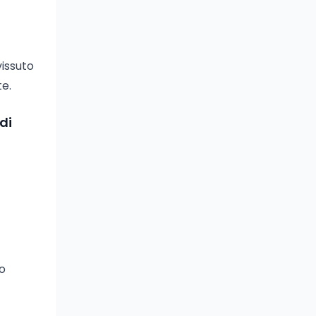
vissuto
te.
di
to