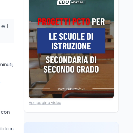
Il Ministro della Pa
Zangrillo in Parlamento:
"12 miliardi per l'edilizia
e la sicurezza delle
e 1
scuole con risorse Pnrr"
Scuola
5 ago
Il Ministro Valditara ha
incontrato due studenti
palestinesi giunti da
Gaza che hanno
superato la Maturità in
Scuola
5 ago
inuti,
Italia
Maturità 2026, 100 e
lode da record: 14.123
.
diplomi con voto
massimo
Università
5 ago
Apri pagina video
Consiglio di Stato:
scorrere la graduatoria
o con
per i 500 posti vacanti
dopo il semestre filtro
ola in
Lavoro
5 ago