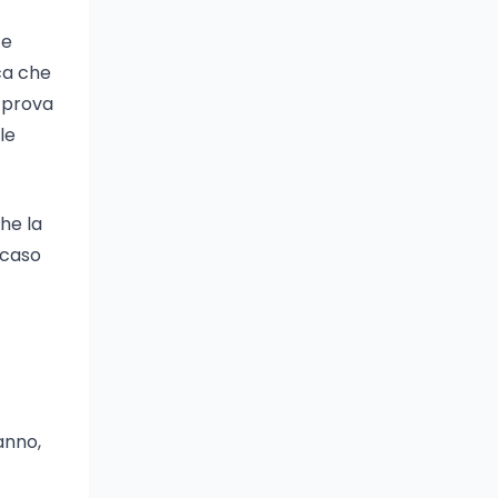
te
ca che
a prova
le
he la
l caso
anno,