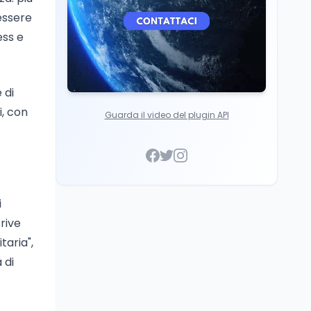
essere
ess e
 di
i, con
Guarda il video del plugin API
i
rive
taria",
 di