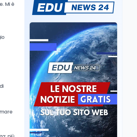
e. Mi è
Volontariato, firmata
l’intesa triennale tra
Ministero del Lavoro e
CSVnet ETS
Scuola
5 ago
io
Il Ministro della Pa
Zangrillo in Parlamento:
"12 miliardi per l'edilizia
e la sicurezza delle
scuole con risorse Pnrr"
Scuola
5 ago
Il Ministro Valditara ha
incontrato due studenti
di
palestinesi giunti da
Gaza che hanno
superato la Maturità in
Scuola
5 ago
Italia
Maturità 2026, 100 e
olmare
lode da record: 14.123
diplomi con voto
massimo
a: più