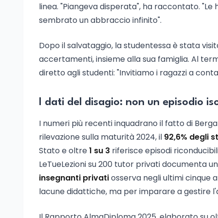
linea. "Piangeva disperata", ha raccontato. "Le 
sembrato un abbraccio infinito".
Dopo il salvataggio, la studentessa è stata visi
accertamenti, insieme alla sua famiglia. Al term
diretto agli studenti: "Invitiamo i ragazzi a cont
I dati del disagio: non un episodio is
I numeri più recenti inquadrano il fatto di Ber
rilevazione sulla maturità 2024, il
92,6% degli s
Stato e oltre
1 su 3
riferisce episodi riconducibi
LeTueLezioni su 200 tutor privati documenta u
insegnanti privati
osserva negli ultimi cinque
lacune didattiche, ma per imparare a gestire l'
Il Rapporto AlmaDiploma 2025, elaborato su olt