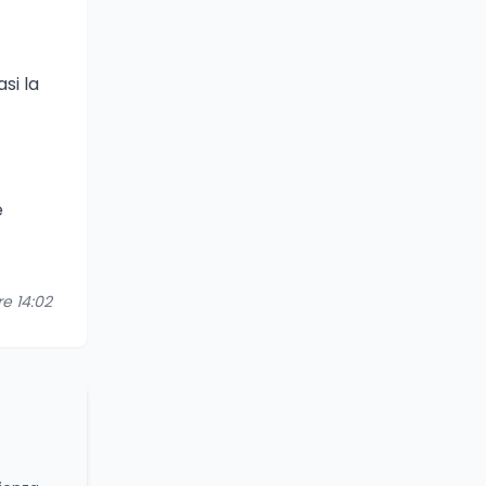
si la
e
re 14:02