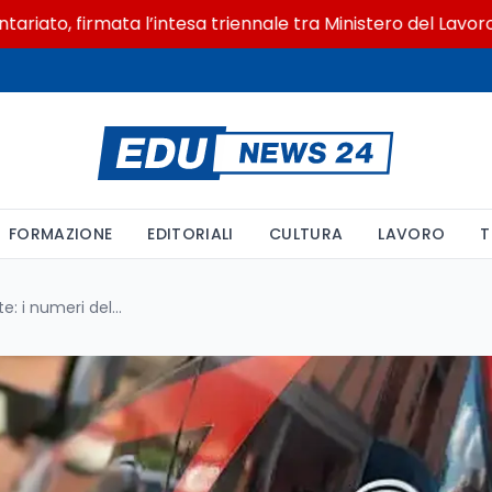
 firmata l’intesa triennale tra Ministero del Lavoro e CSV
FORMAZIONE
EDITORIALI
CULTURA
LAVORO
T
A Bergamo una 19enne al limite: i numeri del disagio da maturità