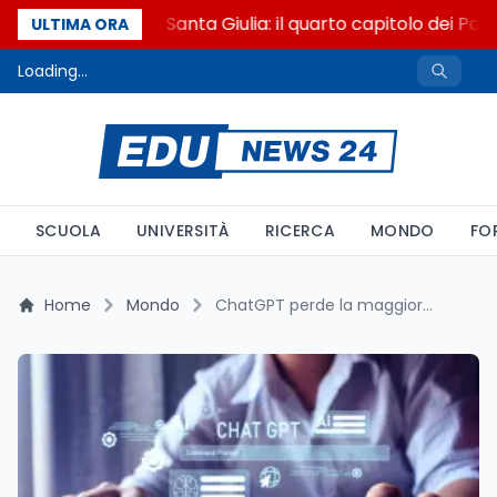
Franca Ghitti a Santa Giulia: il quarto capitolo dei Palc
ULTIMA ORA
Loading...
SCUOLA
UNIVERSITÀ
RICERCA
MONDO
FO
Home
Mondo
ChatGPT perde la maggioranza del mercato AI, Claude monetizza il doppio