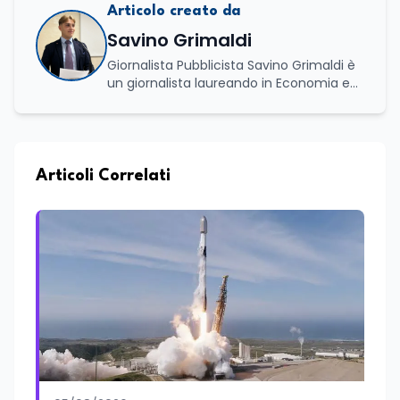
Articolo creato da
Savino Grimaldi
Giornalista Pubblicista Savino Grimaldi è
un giornalista laureando in Economia e
Commercio, con una solida esperienza
maturata nel settore della formazione.
Da anni lavora con competenza
nell’ambito della formazione
professionale, distinguendosi per una
Articoli Correlati
conoscenza approfondita delle politiche
attive del lavoro e delle dinamiche che
legano istruzione, occupazione e
sviluppo delle competenze. Alla
preparazione economica e professionale
affianca una grande passione per la
lettura e per il giornalismo, che ne
arricchiscono il profilo umano e
culturale. Spazia con disinvoltura tra
diverse tematiche, offrendo sempre il
proprio punto di vista con equilibrio,
sensibilità e spirito critico.