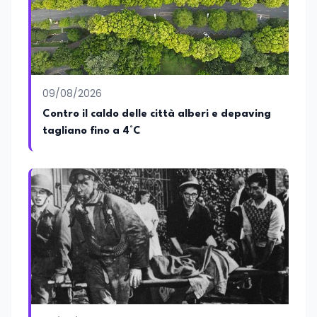
nazionale. Per tre legislature sono stato
collaboratore parlamentare
occupandomi di legge di bilancio e di
politiche agroalimentari con particolare
riferimento all’export del Made in Italy e
al contrasto dell’Italian sounding,
collaborando con le Camera di
09/08/2026
commercio italiane all’estero.
Contro il caldo delle città alberi e depaving
Appassionato di storia, di sociologia e di
tagliano fino a 4°C
costume, spesso racconto all’interno
delle collaborazioni giornalistiche i
cambiamenti della società italiana e
internazionale attraverso gli usi, le
abitudini e i protagonisti che hanno
accompagnato negli anni lo sviluppo e la
crescita sociale e culturale. Pugliese di
nascita, vivo a Roma o in un ipotetico
altrove.