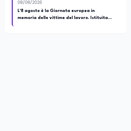
08/08/2026
L'8 agosto è la Giornata europea in
memoria delle vittime del lavoro. Istituita
dal Parlamento di Strasburgo in ricordo dei
minatori morti a Marcinelle nel 1956