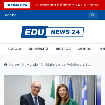
La denuncia della limonata e il dato ISTAT sul tempo on
ULTIMA ORA
Loading...
SCUOLA
UNIVERSITÀ
RICERCA
MONDO
FO
Home
Mondo
Bilaterale tra Valditara e Zacharaki ad Atene: intesa su AI e formazione