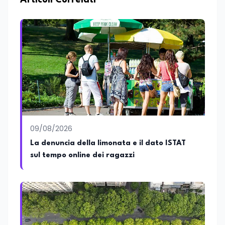
Articoli Correlati
Edunews24 curo l’informazione politica
relativa ai temi dell’Istruzione. In
particolare, scrivendo delle attività
istituzionali con un focus sia sulle
iniziative e sui programmi dei Ministeri
dell’Istruzione e del Merito, dell’Università
e della Ricerca e della Cultura che su
quelle delle commissioni parlamentari
della Camera dei deputati e del Senato
della Repubblica. Inoltre, sono
amministratore unico di Italialab srl con
cui curo uffici stampa pubblici e privati e
09/08/2026
sviluppo programmi di valorizzazione
culturale e di promozione territoriale. In
La denuncia della limonata e il dato ISTAT
passato ho collaborato con testate
sul tempo online dei ragazzi
nazionali e regionali, in particolare
pugliesi, e ho scritto i volumi Il sindaco di
Tutti, edito da Il Castello editore e Dal
Rosso al Nero. Ho partecipato al volume
collettivo edito dalla Fondazione
Tatarella e da Giubilei Regnani editore sui
trent’anni dalla fondazione di Alleanza