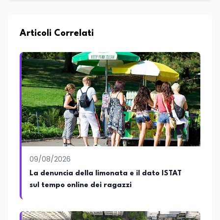
settore editoriale, occupandosi di attività
legate alla redazione e alla valorizzazione
dei contenuti, e svolge attività di
moderatrice in eventi letterari, curando il
Articoli Correlati
dialogo con autori e pubblico e la
conduzione di incontri culturali. Grazie al
proprio percorso formativo e
professionale ha sviluppato solide
competenze nella comunicazione, nella
scrittura e nell'organizzazione di iniziative
culturali. Su Edunews24 si occupa della
cura di contenuti e approfondimenti
dedicati al mondo della cultura,
dell'attualità e della formazione. È
ideatrice e curatrice della rassegna
letteraria “Storie da Tè”, progetto nato
09/08/2026
con l'obiettivo di promuovere la lettura e
favorire il confronto tra autori, opere e
La denuncia della limonata e il dato ISTAT
pubblico attraverso incontri e dialoghi
sul tempo online dei ragazzi
dedicati alla letteratura contemporanea.