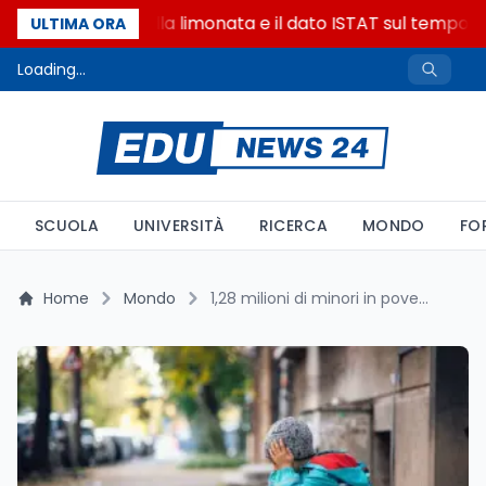
La denuncia della limonata e il dato ISTAT sul tempo on
ULTIMA ORA
Loading...
SCUOLA
UNIVERSITÀ
RICERCA
MONDO
FO
Home
Mondo
1,28 milioni di minori in poverta: cosa dice lo studio Science