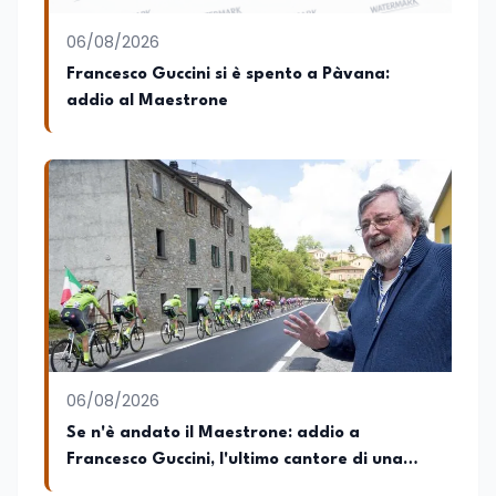
al contrasto dell’Italian sounding,
collaborando con le Camera di
06/08/2026
commercio italiane all’estero.
Francesco Guccini si è spento a Pàvana:
Appassionato di storia, di sociologia e di
addio al Maestrone
costume, spesso racconto all’interno
delle collaborazioni giornalistiche i
cambiamenti della società italiana e
internazionale attraverso gli usi, le
abitudini e i protagonisti che hanno
accompagnato negli anni lo sviluppo e la
crescita sociale e culturale. Pugliese di
nascita, vivo a Roma o in un ipotetico
altrove.
06/08/2026
Se n'è andato il Maestrone: addio a
Francesco Guccini, l'ultimo cantore di una
generazione ribelle