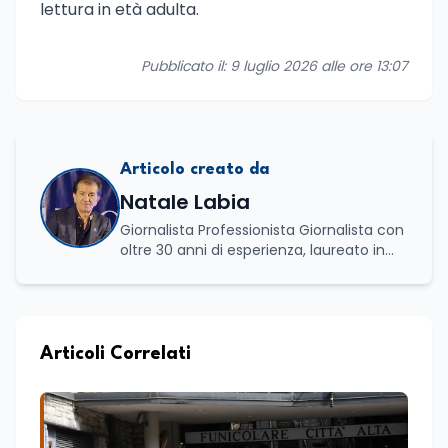
lettura in età adulta.
Pubblicato il: 9 luglio 2026 alle ore 13:07
Articolo creato da
Natale Labia
Giornalista Professionista Giornalista con
oltre 30 anni di esperienza, laureato in
scienze politiche e relazioni internazionali
all’Università La Sapienza di Roma,
collaboro a contratto con L’Edicola e Il
Mattino di Puglia e Basilicata dove mi
occupo di politica e di economia. Per
Articoli Correlati
Edunews24 curo l’informazione politica
relativa ai temi dell’Istruzione. In
particolare, scrivendo delle attività
istituzionali con un focus sia sulle