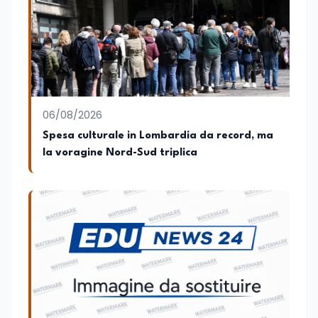
iniziative e sui programmi dei Ministeri
dell’Istruzione e del Merito, dell’Università
e della Ricerca e della Cultura che su
quelle delle commissioni parlamentari
della Camera dei deputati e del Senato
della Repubblica. Inoltre, sono
amministratore unico di Italialab srl con
cui curo uffici stampa pubblici e privati e
06/08/2026
sviluppo programmi di valorizzazione
culturale e di promozione territoriale. In
Spesa culturale in Lombardia da record, ma
passato ho collaborato con testate
la voragine Nord-Sud triplica
nazionali e regionali, in particolare
pugliesi, e ho scritto i volumi Il sindaco di
Tutti, edito da Il Castello editore e Dal
Rosso al Nero. Ho partecipato al volume
collettivo edito dalla Fondazione
Tatarella e da Giubilei Regnani editore sui
trent’anni dalla fondazione di Alleanza
nazionale. Per tre legislature sono stato
collaboratore parlamentare
occupandomi di legge di bilancio e di
politiche agroalimentari con particolare
riferimento all’export del Made in Italy e