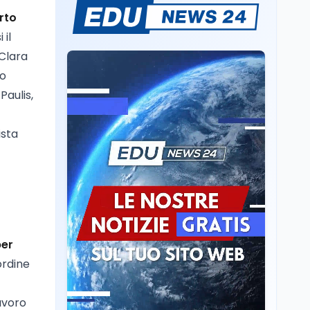
Il rivelatore che 'vede' i
rto
reattori spenti
 il
attraverso 400 metri di
 Clara
roccia
to
Scuola
6 ago
Posizioni economiche
Paulis,
ATA: la matematica
degli arretrati fino a
ista
4.150 euro
Cultura
6 ago
Spesa culturale in
Lombardia da record,
ma la voragine Nord-
Sud triplica
Cultura
6 ago
per
Francesco Guccini si è
ordine
spento a Pàvana: addio
al Maestrone
avoro