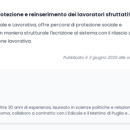
protezione e reinserimento dei lavoratori sfruttati
ciale e Lavorativa, offre percorsi di protezione sociale e
maniera strutturale l'iscrizione al sistema con il rilascio 
ne lavorativa.
Pubblicato il: 3 giugno 2026 alle o
ltre 30 anni di esperienza, laureato in scienze politiche e relazion
 Roma, collaboro a contratto con L’Edicola e Il Mattino di Puglia e
itica relativa ai temi
le attività istituzionali con un focus sia sulle iniziative e sui pro