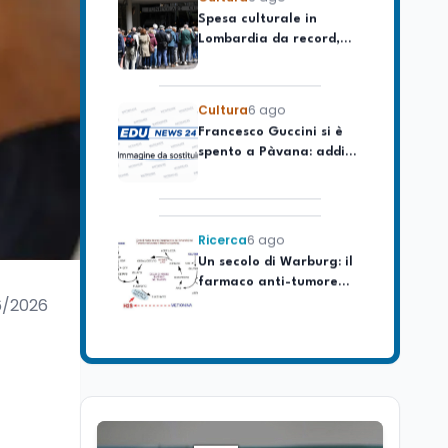
Lombardia da record,
ma la voragine Nord-
Sud triplica
Cultura
6 ago
Francesco Guccini si è
spento a Pàvana: addio
al Maestrone
Ricerca
6 ago
Un secolo di Warburg: il
farmaco anti-tumore
che accende la glicolisi
6/2026
Ricerca
6 ago
Il rivelatore che 'vede' i
reattori spenti
attraverso 400 metri di
roccia
Scuola
6 ago