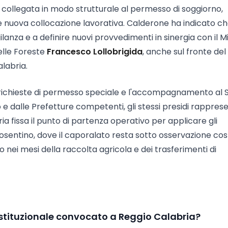
L è collegata in modo strutturale al permesso di soggiorno,
nuova collocazione lavorativa. Calderone ha indicato che
igilanza e a definire nuovi provvedimenti in sinergia con il M
elle Foreste
Francesco Lollobrigida
, anche sul fronte del
labria.
 le richieste di permesso speciale e l'accompagnamento al S
 e dalle Prefetture competenti, gli stessi presidi rapprese
bria fissa il punto di partenza operativo per applicare gli
e cosentino, dove il caporalato resta sotto osservazione co
o nei mesi della raccolta agricola e dei trasferimenti di
e istituzionale convocato a Reggio Calabria?