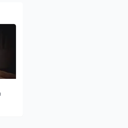
turale e
lleanza
ounding,
stume,
azionale
 sociale
l