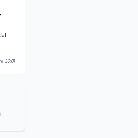
?
del
re 20:01
i
grammi