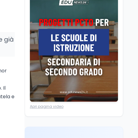
Posizioni economiche
ATA: la matematica
degli arretrati fino a
4.150 euro
Cultura
6 ago
e già
Spesa culturale in
Lombardia da record,
ma la voragine Nord-
Sud triplica
Cultura
6 ago
nor
Francesco Guccini si è
spento a Pàvana: addio
al Maestrone
 Il
tela e
Ricerca
6 ago
Apri pagina video
Un secolo di Warburg: il
farmaco anti-tumore
che accende la glicolisi
Ricerca
6 ago