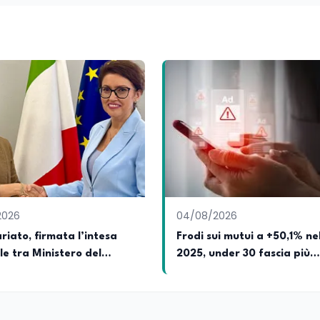
ll’Università e della Ricerca e della Cultura che su quelle delle
l Senato della Repubblica. Inoltre, sono amministratore
tampa pubblici e privati e sviluppo programmi di valorizzazione cul
a Il Castello editore e Dal Rosso al Nero. Ho partecipato al volume
 e da Giubilei Regnani editore sui trent’anni dalla fondazione di A
erimento all’export del Made in Italy e al contrasto dell’Italian s
aliane all’estero. Appassionato di storia, di sociologia e di co
zioni giornalistiche i cambiamenti della società italiana e intern
onisti che hanno accompagnato negli anni lo sviluppo e la crescita
a o in un ipotetico altrove.
2026
04/08/2026
riato, firmata l’intesa
Frodi sui mutui a +50,1% ne
le tra Ministero del
2025, under 30 fascia più
 e CSVnet ETS
colpita