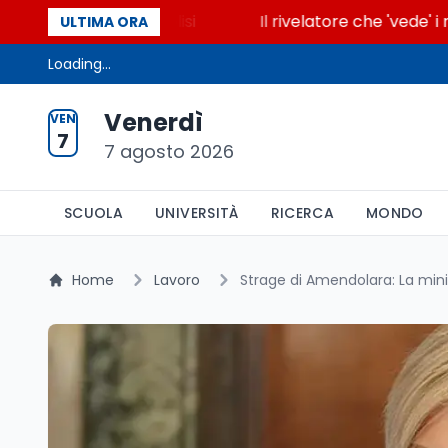
ccende la glicolisi
Il rivelatore che 'vede' i reatt
ULTIMA ORA
Loading...
Venerdì
VEN
7
7 agosto 2026
SCUOLA
UNIVERSITÀ
RICERCA
MONDO
Home
Lavoro