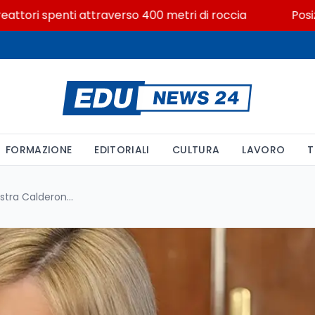
ori spenti attraverso 400 metri di roccia
Posizioni 
FORMAZIONE
EDITORIALI
CULTURA
LAVORO
T
Strage di Amendolara: La ministra Calderone convoca un vertice istituzionale a Reggio Calabria