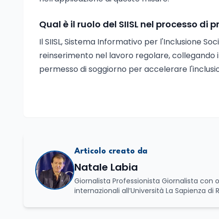
Qual è il ruolo del SIISL nel processo di 
Il SIISL, Sistema Informativo per l'Inclusione So
reinserimento nel lavoro regolare, collegando in 
permesso di soggiorno per accelerare l'inclusio
Articolo creato da
Natale Labia
Giornalista Professionista Giornalista con o
internazionali all’Università La Sapienza di
Basilicata dove mi occupo di politica e di economia. Per Edunews24 curo l’informazione pol
dell’Istruzione. In particolare, scrivendo del