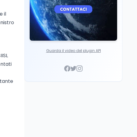
 il
inistro
Guarda il video del plugin API
IISL
ntati
stante