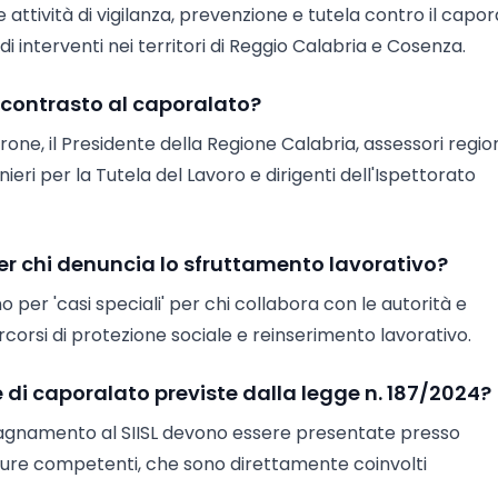
e attività di vigilanza, prevenzione e tutela contro il capo
di interventi nei territori di Reggio Calabria e Cosenza.
l contrasto al caporalato?
one, il Presidente della Regione Calabria, assessori region
ri per la Tutela del Lavoro e dirigenti dell'Ispettorato
 per chi denuncia lo sfruttamento lavorativo?
o per 'casi speciali' per chi collabora con le autorità e
ercorsi di protezione sociale e reinserimento lavorativo.
e di caporalato previste dalla legge n. 187/2024?
pagnamento al SIISL devono essere presentate presso
etture competenti, che sono direttamente coinvolti