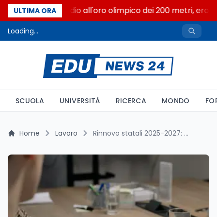
Livio Berruti, addio all'oro olimpico dei 200 metri, eroe 
ULTIMA ORA
Loading...
SCUOLA
UNIVERSITÀ
RICERCA
MONDO
FO
Home
Lavoro
Rinnovo statali 2025-2027: chi guadagna 221€ e chi 126