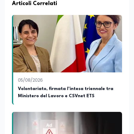
professionale, distinguendosi per una
Articoli Correlati
conoscenza approfondita delle politiche
attive del lavoro e delle dinamiche che
legano istruzione, occupazione e
sviluppo delle competenze. Alla
preparazione economica e professionale
affianca una grande passione per la
lettura e per il giornalismo, che ne
arricchiscono il profilo umano e
culturale. Spazia con disinvoltura tra
diverse tematiche, offrendo sempre il
proprio punto di vista con equilibrio,
sensibilità e spirito critico.
05/08/2026
Volontariato, firmata l’intesa triennale tra
Ministero del Lavoro e CSVnet ETS