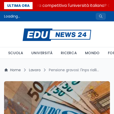
Quanto è ancora competitiva l'università italiana? Cos
ULTIMA ORA
Loading...
SCUOLA
UNIVERSITÀ
RICERCA
MONDO
FO
Home
Lavoro
Pensione gravosi: l'Inps riallinea i codici Istat senza ampliare la platea