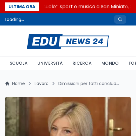
“Noi siamo le Scuole”: sport e musica a San Miniato, ST
ULTIMA ORA
Loading...
SCUOLA
UNIVERSITÀ
RICERCA
MONDO
FO
Home
Lavoro
Dimissioni per fatti concludenti, Calderone: «Un intervento necessario: ora certezza giuridica e tutela dei lavoratori»