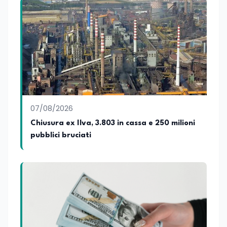
Rosso al Nero. Ho partecipato al volume
collettivo edito dalla Fondazione
Tatarella e da Giubilei Regnani editore sui
trent’anni dalla fondazione di Alleanza
nazionale. Per tre legislature sono stato
collaboratore parlamentare
occupandomi di legge di bilancio e di
politiche agroalimentari con particolare
riferimento all’export del Made in Italy e
al contrasto dell’Italian sounding,
collaborando con le Camera di
07/08/2026
commercio italiane all’estero.
Chiusura ex Ilva, 3.803 in cassa e 250 milioni
Appassionato di storia, di sociologia e di
pubblici bruciati
costume, spesso racconto all’interno
delle collaborazioni giornalistiche i
cambiamenti della società italiana e
internazionale attraverso gli usi, le
abitudini e i protagonisti che hanno
accompagnato negli anni lo sviluppo e la
crescita sociale e culturale. Pugliese di
nascita, vivo a Roma o in un ipotetico
altrove.