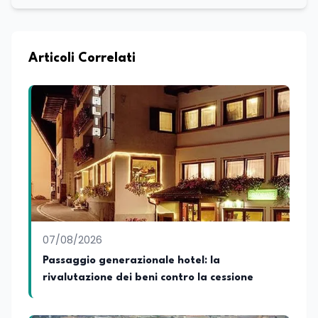
all’Università La Sapienza di Roma,
collaboro a contratto con L’Edicola e Il
Mattino di Puglia e Basilicata dove mi
occupo di politica e di economia. Per
Articoli Correlati
Edunews24 curo l’informazione politica
relativa ai temi dell’Istruzione. In
particolare, scrivendo delle attività
istituzionali con un focus sia sulle
iniziative e sui programmi dei Ministeri
dell’Istruzione e del Merito, dell’Università
e della Ricerca e della Cultura che su
quelle delle commissioni parlamentari
della Camera dei deputati e del Senato
della Repubblica. Inoltre, sono
amministratore unico di Italialab srl con
cui curo uffici stampa pubblici e privati e
07/08/2026
sviluppo programmi di valorizzazione
culturale e di promozione territoriale. In
Passaggio generazionale hotel: la
passato ho collaborato con testate
rivalutazione dei beni contro la cessione
nazionali e regionali, in particolare
pugliesi, e ho scritto i volumi Il sindaco di
Tutti, edito da Il Castello editore e Dal