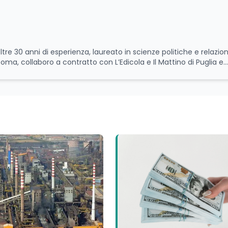
ltre 30 anni di esperienza, laureato in scienze politiche e relazion
 Roma, collaboro a contratto con L’Edicola e Il Mattino di Puglia e
itica relativa ai temi
le attività istituzionali con un focus sia sulle iniziative e sui pro
ll’Università e della Ricerca e della Cultura che su quelle delle
l Senato della Repubblica. Inoltre, sono amministratore
tampa pubblici e privati e sviluppo programmi di valorizzazione cul
a Il Castello editore e Dal Rosso al Nero. Ho partecipato al volume
 e da Giubilei Regnani editore sui trent’anni dalla fondazione di A
erimento all’export del Made in Italy e al contrasto dell’Italian s
aliane all’estero. Appassionato di storia, di sociologia e di co
zioni giornalistiche i cambiamenti della società italiana e intern
onisti che hanno accompagnato negli anni lo sviluppo e la crescita
a o in un ipotetico altrove.