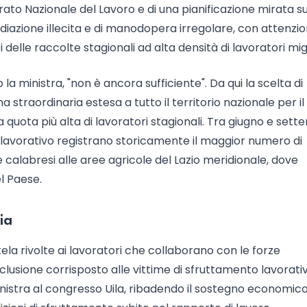
ato Nazionale del Lavoro e di una pianificazione mirata su
rmediazione illecita e di manodopera irregolare, con attenzi
i delle raccolte stagionali ad alta densità di lavoratori mig
la ministra, "non è ancora sufficiente". Da qui la scelta di
 straordinaria estesa a tutto il territorio nazionale per il
 quota più alta di lavoratori stagionali. Tra giugno e set
o lavorativo registrano storicamente il maggior numero di
e calabresi alle aree agricole del Lazio meridionale, dove
el Paese.
ia
la rivolte ai lavoratori che collaborano con le forze
inclusione corrisposto alle vittime di sfruttamento lavorativ
ministra al congresso Uila, ribadendo il sostegno economic