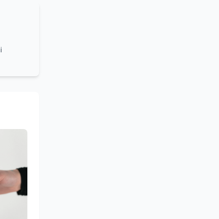
i
grammi
turale e
lleanza
ounding,
stume,
azionale
 sociale