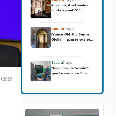
celebrare il governo più
dantesco nel 705°
longevo dell’Italia
anniversario della morte
repubblicana
del Sommo Poeta
Cultura
7 ago
Franca Ghitti a Santa
Giulia: il quarto capitolo
dei Palcoscenici
Scuola
7 ago
“Noi siamo le Scuole”:
sport e musica a San
Miniato, STEM a Lerici
con il progetto del Mim
6/2026
Mondo
7 ago
Sparatoria a Bangkok:
studente 14enne uccide
5 insegnanti e i nonni
Editoriali
7 ago