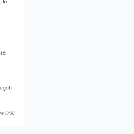
, le
ità
regati
re 13:38