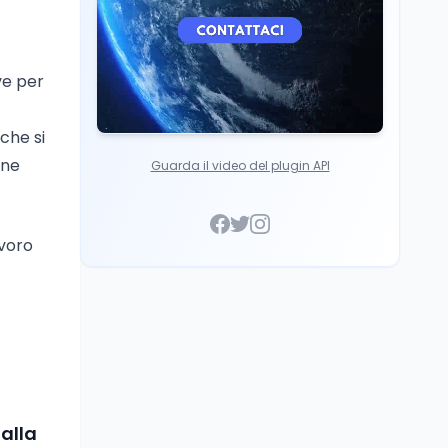
ve per
 che si
one
Guarda il video del plugin API
avoro
alla