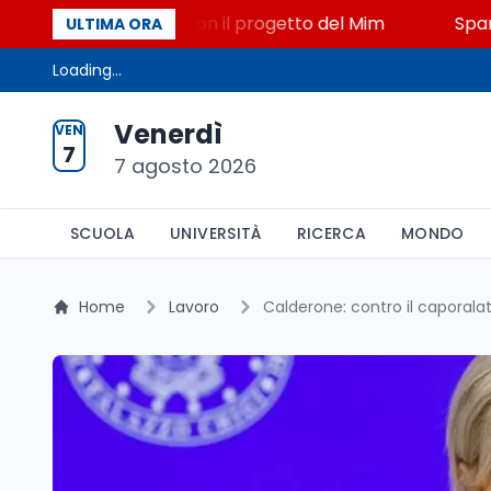
o, STEM a Lerici con il progetto del Mim
Sparatoria
ULTIMA ORA
Loading...
Venerdì
VEN
7
7 agosto 2026
SCUOLA
UNIVERSITÀ
RICERCA
MONDO
Home
Lavoro