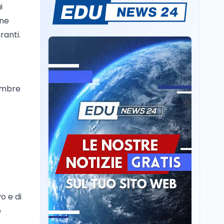
i
Sparatoria a Bangkok:
one
studente 14enne uccide
5 insegnanti e i nonni
ranti.
Editoriali
7 ago
Camere in ferie,
riapertura il 9
tembre
settembre tra legge
elettorale e Rai. La
premier Meloni attesa a
Cultura
7 ago
Bari il 4 settembre per
Ravenna, il settembre
celebrare il governo più
dantesco nel 705°
longevo dell’Italia
anniversario della morte
repubblicana
del Sommo Poeta
Cultura
7 ago
Franca Ghitti a Santa
Giulia: il quarto capitolo
o e di
dei Palcoscenici
o