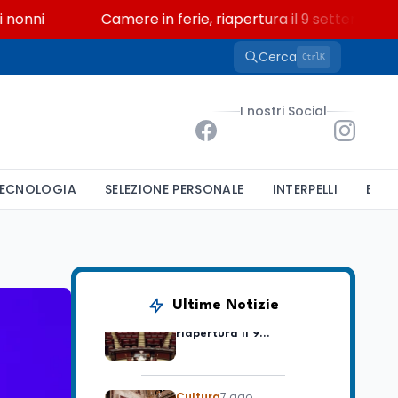
i
Camere in ferie, riapertura il 9 settembre tra leg
Cerca
K
Ctrl
Scuola
7 ago
“Noi siamo le Scuole”:
I nostri Social
sport e musica a San
Miniato, STEM a Lerici
con il progetto del Mim
Mondo
7 ago
ECNOLOGIA
SELEZIONE PERSONALE
INTERPELLI
BAND
Sparatoria a Bangkok:
studente 14enne uccide
5 insegnanti e i nonni
Editoriali
7 ago
Camere in ferie,
Ultime Notizie
riapertura il 9
settembre tra legge
elettorale e Rai. La
premier Meloni attesa a
Cultura
7 ago
Bari il 4 settembre per
Ravenna, il settembre