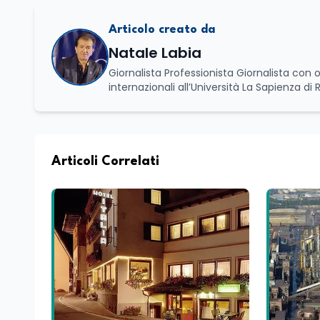
Articolo creato da
Natale Labia
Giornalista Professionista Giornalista con o
internazionali all’Università La Sapienza di
Basilicata dove mi occupo di politica e di economia. Per Edunews24 curo l’informazione pol
dell’Istruzione. In particolare, scrivendo del
dei Ministeri dell’Istruzione e del Merito, de
commissioni parlamentari della Camera dei deputati e de
unico di Italialab srl con cui curo uffici s
Articoli Correlati
di promozione territoriale. In passato ho collaborato con testate nazionali e regionali, in particolare pugliesi, e ho
scritto i volumi Il sindaco di Tutti, edito d
collettivo edito dalla Fondazione Tatarella
nazionale. Per tre legislature sono stato collaboratore parlamentare occupandomi di legge di bilancio e di
politiche agroalimentari con particolare rif
collaborando con le Camera di commercio it
spesso racconto all’interno delle collabora
attraverso gli usi, le abitudini e i protag
e culturale. Pugliese di nascita, vivo a Rom