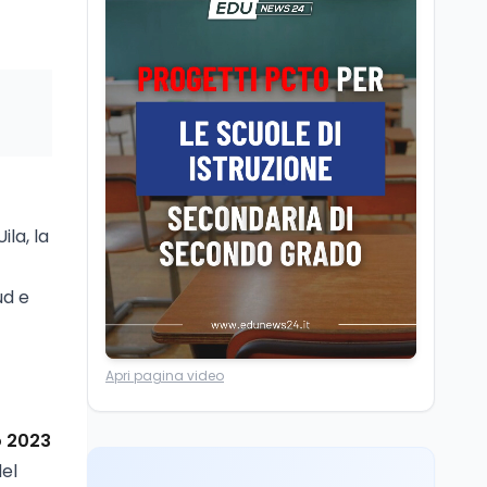
Camere in ferie,
riapertura il 9
settembre tra legge
elettorale e Rai. La
premier Meloni attesa a
Cultura
7 ago
Bari il 4 settembre per
Ravenna, il settembre
celebrare il governo più
dantesco nel 705°
longevo dell’Italia
anniversario della morte
repubblicana
del Sommo Poeta
ila, la
Cultura
7 ago
Franca Ghitti a Santa
Giulia: il quarto capitolo
ud e
dei Palcoscenici
Scuola
7 ago
Apri pagina video
“Noi siamo le Scuole”:
sport e musica a San
Miniato, STEM a Lerici
o 2023
con il progetto del Mim
del
Mondo
7 ago