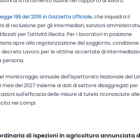
izioni di sfruttamento subite nel rapporto di lavoro.
Legge 199 del 2016 in Gazzetta Ufficiale
, che inquadra il
 di reclusione per gli intermediari, sanzioni amministrati
zzati per l'attività illecita. Per i lavoratori in posizione
ziaria apre alla regolarizzazione del soggiorno, condizione
 decreto Lavoro per le vittime accertate di intermediazi
la persona.
nel monitoraggio annuale dell'Ispettorato Nazionale del L
imi mesi del 2027 insieme ai dati di settore disaggregati per
azioni sull'efficacia delle misure di tutela riconosciute alle
ecita nei campi.
rdinaria di ispezioni in agricoltura annunciata d