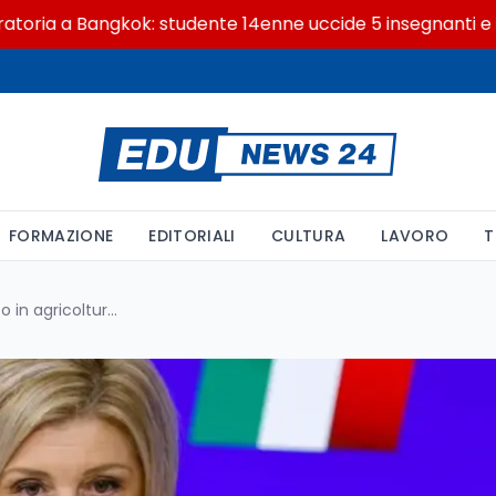
 a Bangkok: studente 14enne uccide 5 insegnanti e i nonn
FORMAZIONE
EDITORIALI
CULTURA
LAVORO
T
Calderone: contro il caporalato in agricoltura ispezioni più che raddoppiate dal 2023