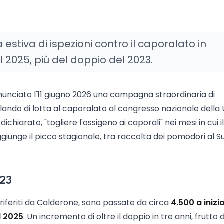
tiva di ispezioni contro il caporalato in
el 2025, più del doppio del 2023.
unciato l'11 giugno 2026 una campagna straordinaria di
rlando di lotta al caporalato al congresso nazionale della U
chiarato, "togliere l'ossigeno ai caporali" nei mesi in cui il
iunge il picco stagionale, tra raccolta dei pomodori al S
023
i riferiti da Calderone, sono passate da circa
4.500 a inizi
l 2025
. Un incremento di oltre il doppio in tre anni, frutto 