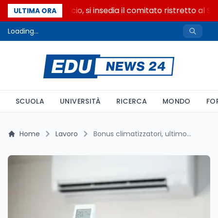
Riforma del calcio, si insedia il comitato ristretto al S
ULTIMA ORA
Loading...
SCUOLA
UNIVERSITÀ
RICERCA
MONDO
FO
Home
Lavoro
Bonus climatizzatori, ultimo anno al 50%: dal 2027 detrazione ridotta