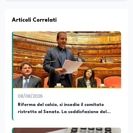
maturata nel settore della formazione.
Da anni lavora con competenza
nell’ambito della formazione
professionale, distinguendosi per una
Articoli Correlati
conoscenza approfondita delle politiche
attive del lavoro e delle dinamiche che
legano istruzione, occupazione e
sviluppo delle competenze. Alla
preparazione economica e professionale
affianca una grande passione per la
lettura e per il giornalismo, che ne
arricchiscono il profilo umano e
culturale. Spazia con disinvoltura tra
diverse tematiche, offrendo sempre il
proprio punto di vista con equilibrio,
sensibilità e spirito critico.
08/08/2026
Riforma del calcio, si insedia il comitato
ristretto al Senato. La soddisfazione del
senatore di Forza Italia, Mario Occhiuto