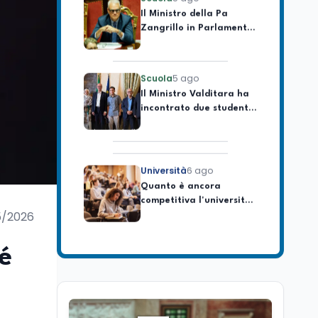
Zangrillo in Parlamento:
"12 miliardi per l'edilizia
e la sicurezza delle
scuole con risorse Pnrr"
Scuola
5 ago
Il Ministro Valditara ha
incontrato due studenti
palestinesi giunti da
Gaza che hanno
superato la Maturità in
Italia
Università
6 ago
Quanto è ancora
competitiva l'università
italiana? Cosa dicono i
dati 2026
5/2026
Università
5 ago
Consiglio di Stato:
é
scorrere la graduatoria
per i 500 posti vacanti
dopo il semestre filtro
Lavoro
5 ago