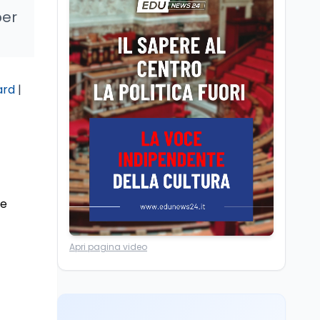
Volontariato, firmata
per
l’intesa triennale tra
Ministero del Lavoro e
CSVnet ETS
Scuola
5 ago
ard
|
Il Ministro della Pa
Zangrillo in Parlamento:
"12 miliardi per l'edilizia
e la sicurezza delle
scuole con risorse Pnrr"
Scuola
5 ago
Il Ministro Valditara ha
incontrato due studenti
ue
palestinesi giunti da
Gaza che hanno
superato la Maturità in
Università
6 ago
Italia
Apri pagina video
Quanto è ancora
competitiva l'università
italiana? Cosa dicono i
dati 2026
Università
5 ago