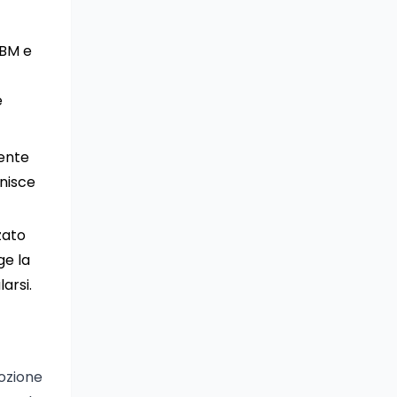
UIBM e
e
mente
rnisce
zzato
ge la
arsi.
mozione