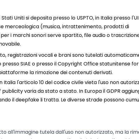
i Stati Uniti si deposita presso lo USPTO, in Italia presso l'
sse merceologica (musica, intrattenimento, prodotti di
r i marchi sonori serve spartito, file audio o trascrizion
nnovabile.
oto, registrazioni vocali e brani sono tutelati automatica
 presso SIAE o presso il Copyright Office statunitense fo
piattaforme la rimozione dei contenuti derivati.
 In Italia l'articolo 10 del codice civile vieta l'uso non autori
t of publicity varia da stato a stato. In Europa il GDPR aggiun
uando il deepfake li tratta. Le diverse strade possono cumul
iritto all'immagine tutela dall'uso non autorizzato, ma la ri