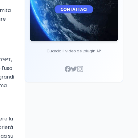
Italia
imita
are
Guarda il video del plugin API
tGPT,
 l'uso
grandi
ima
ere la
orietà
oga su