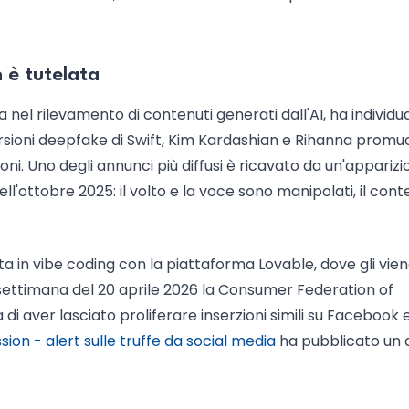
 è tutelata
 nel rilevamento di contenuti generati dall'AI, ha individu
versioni deepfake di Swift, Kim Kardashian e Rihanna prom
. Uno degli annunci più diffusi è ricavato da un'apparizi
ll'ottobre 2025: il volto e la voce sono manipolati, il cont
ta in vibe coding con la piattaforma Lovable, dove gli vie
a settimana del 20 aprile 2026 la Consumer Federation of
di aver lasciato proliferare inserzioni simili su Facebook 
on - alert sulle truffe da social media
ha pubblicato un 