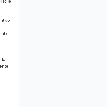
erso le
intivo
nale
 la
mente
o