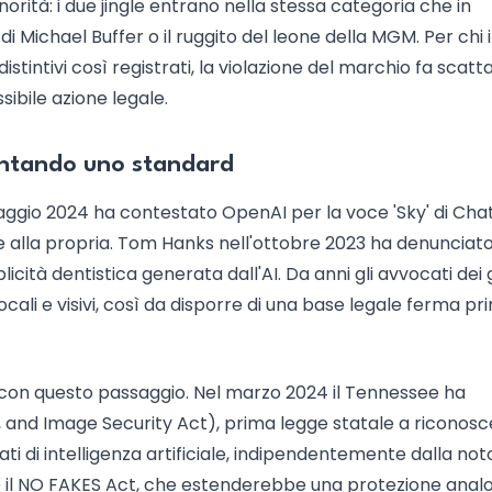
orità: i due jingle entrano nella stessa categoria che in
 di Michael Buffer o il ruggito del leone della MGM. Per chi 
 distintivi così registrati, la violazione del marchio fa scatt
ibile azione legale.
ventando uno standard
aggio 2024 ha contestato OpenAI per la voce 'Sky' di Cha
e alla propria. Tom Hanks nell'ottobre 2023 ha denunciato
cità dentistica generata dall'AI. Da anni gli avvocati dei 
vocali e visivi, così da disporre di una base legale ferma pr
nte con questo passaggio. Nel marzo 2024 il Tennessee ha
, and Image Security Act), prima legge statale a riconosc
i di intelligenza artificiale, indipendentemente dalla not
one il NO FAKES Act, che estenderebbe una protezione anal