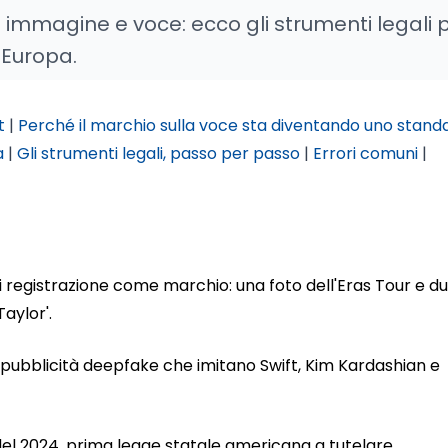
u immagine e voce: ecco gli strumenti legali 
 Europa.
t
|
Perché il marchio sulla voce sta diventando uno stand
a
|
Gli strumenti legali, passo per passo
|
Errori comuni
|
di registrazione come marchio: una foto dell'Eras Tour e d
 Taylor'.
 di pubblicità deepfake che imitano Swift, Kim Kardashian e
 del 2024, prima legge statale americana a tutelare