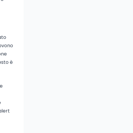
ato
uovono
one
esto è
ne
e
alert