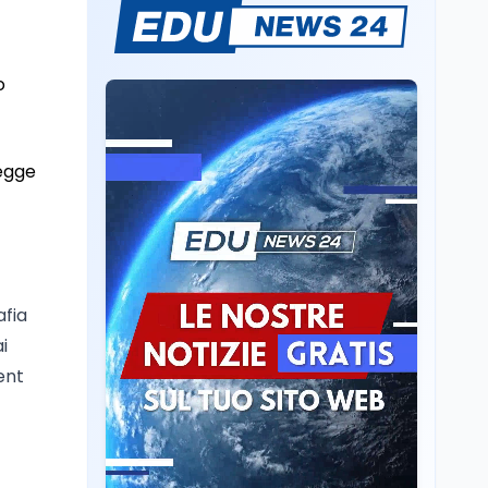
Consiglio di Stato:
scorrere la graduatoria
per i 500 posti vacanti
o
dopo il semestre filtro
Lavoro
5 ago
Volontariato, firmata
l’intesa triennale tra
legge
Ministero del Lavoro e
CSVnet ETS
Scuola
5 ago
Il Ministro della Pa
Zangrillo in Parlamento:
afia
"12 miliardi per l'edilizia
e la sicurezza delle
i
scuole con risorse Pnrr"
Scuola
5 ago
ent
Il Ministro Valditara ha
incontrato due studenti
palestinesi giunti da
Gaza che hanno
superato la Maturità in