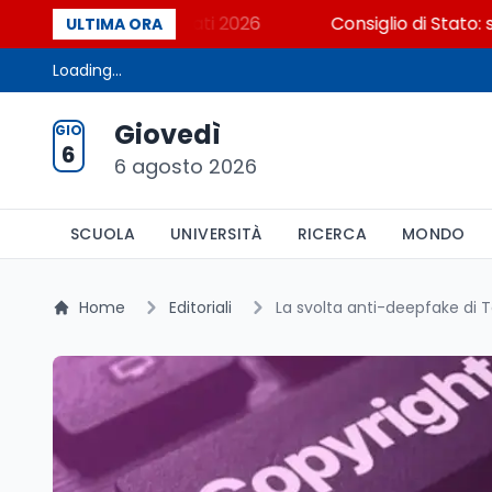
? Cosa dicono i dati 2026
Consiglio di Stato: scorre
ULTIMA ORA
Loading...
Giovedì
GIO
6
6 agosto 2026
SCUOLA
UNIVERSITÀ
RICERCA
MONDO
Home
Editoriali