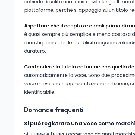
richiede di solito una causa civile lunga. Il mar
piattaforme, perché si appoggia su un titolo r
Aspettare che il deepfake circoli prima di m
è quasi sempre più semplice e meno costosa di u
marchi prima che le pubblicità ingannevoli in
duraturo.
Confondere la tutela del nome con quella de
automaticamente la voce. Sono due procedimenti
voce serve una rappresentazione del suono, com
identificabile.
Domande frequenti
Si può registrare una voce come marchi
Sì. L'UIBM e l'EUIPO accettano da anni i marchi