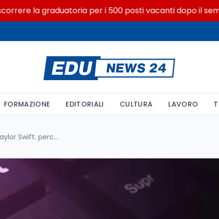
re la graduatoria per i 500 posti vacanti dopo il semestre f
FORMAZIONE
EDITORIALI
CULTURA
LAVORO
T
La svolta anti-deepfake di Taylor Swift: perché ha registrato la sua stessa voce