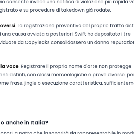
chio consente invece una notifica di violazione più rapida v
egistrato e su procedure di takedown già rodate.
uoversi
. La registrazione preventiva del proprio tratto dist
na causa avviata a posteriori. Swift ha depositato i tre
dividuate da Copyleaks consolidassero un danno reputazio
lla voce
. Registrare il proprio nome d'arte non protegge
 distinti, con classi merceologiche e prove diverse: per
e frase, jingle o esecuzione caratteristica, sufficiente
o anche in Italia?
 sonori, a patto che la sonorità sia rappresentabile in mod