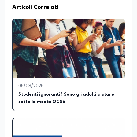
culturale uno strumento accessibile per
lo sviluppo dello spirito critico. Nel corso
Articoli Correlati
della sua carriera ha maturato
esperienza all'interno di redazioni
giornalistiche, distinguendosi per la
capacità di interpretare la cultura come
motore di cambiamento sociale e
organizzativo.
05/08/2026
Studenti ignoranti? Sono gli adulti a stare
sotto la media OCSE