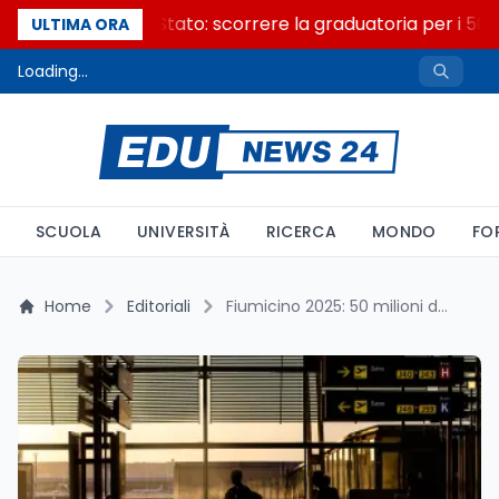
Consiglio di Stato: scorrere la graduatoria per i 500 
ULTIMA ORA
Loading...
SCUOLA
UNIVERSITÀ
RICERCA
MONDO
FO
Home
Editoriali
Fiumicino 2025: 50 milioni di passeggeri e la Top 10 mondiale