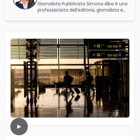
Giornalista Pubblicista Simona Alba è una
professionista dell’editoria, giornalista ed
esperta in comunicazione con una
solida specializzazione nella gestione di
processi culturali e innovazione digitale.
Laureata in Progettazione e gestione di
eventi e imprese culturali a Firenze, ha
proseguito il suo percorso accademico a
Roma, presso l’Università La Sapienza,
dove ha conseguito la laurea magistrale
in Editoria e Giornalismo, focalizzandosi
sull'analisi del panorama informativo
contemporaneo e sul giornalismo
d’inchiesta. Attualmente redattrice
presso Edunews24, dove sviluppa
contenuti focalizzati su istruzione,
formazione, ricerca e nuove tecnologie.
Nella sua attività professionale, coniuga il
rigore dell'approfondimento giornalistico
con le più avanzate strategie di analisi
▶
SEO e dinamiche del web, con l'obiettivo
di rendere la divulgazione scientifica e