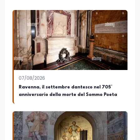
contenuti per la programmazione. Nel
tempo ha realizzato articoli e contenuti
divulgativi destinati al web, collaborando
con progetti editoriali e diverse realtà.
Parallelamente si occupa di editing e
revisione testi, affiancando redazioni e
autori nella costruzione di contenuti
solidi dal punto di vista editoriale. È
autrice di un libro e appassionata di
editoria, storia e divulgazione. Su
EduNews24.it scrive articoli dedicati ad
istruzione, formazione, cultura e
07/08/2026
cambiamenti sociali, con l’obiettivo di
offrire strumenti utili per comprendere la
Ravenna, il settembre dantesco nel 705°
realtà contemporanea.
anniversario della morte del Sommo Poeta