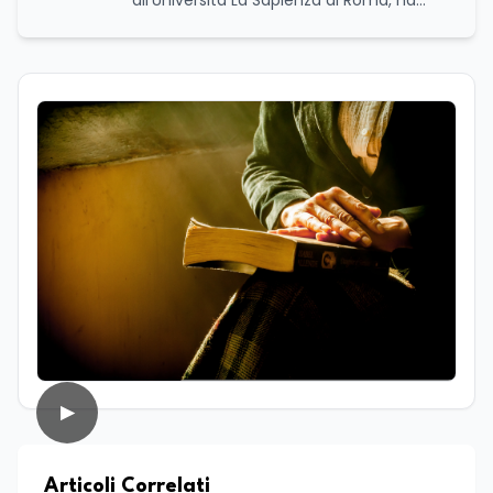
all’Università La Sapienza di Roma, ha
conseguito una laurea triennale in Storia
e Relazioni Internazionali e una laurea
magistrale in Islamistica e Mediazione
Interculturale. È autrice, copywriter ed
editor. La formazione umanistica ha
contribuito a sviluppare il suo interesse
per la scrittura, l’analisi dei testi e la
divulgazione, competenze che oggi
applica nel lavoro giornalistico e nella
produzione di contenuti. Il suo percorso
di studi si è concentrato sulle dinamiche
culturali, sui processi migratori e sul
dialogo tra società e religioni, con
particolare attenzione alla
comunicazione e alla mediazione. Da
circa dieci anni lavora nel campo della
scrittura professionale e dell’editoria
digitale. Scrive su giornali e testate
▶
online occupandosi di informazione e
approfondimento. Ha collaborato anche
con realtà radiofoniche come speaker,
occupandosi inoltre della produzione di
Articoli Correlati