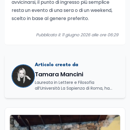
avvicinarsi, il punto di ingresso più semplice
resta un evento di una sera o di un weekend,
scelto in base al genere preferito.
Pubblicato il: 11 giugno 2026 alle ore 06:29
Articolo creato da
Tamara Mancini
Laureata in Lettere e Filosofia
all’Università La Sapienza di Roma, ha
conseguito una laurea triennale in Storia
e Relazioni Internazionali e una laurea
magistrale in Islamistica e Mediazione
Interculturale. È autrice, copywriter ed
editor. La formazione umanistica ha
contribuito a sviluppare il suo interesse
per la scrittura, l’analisi dei testi e la