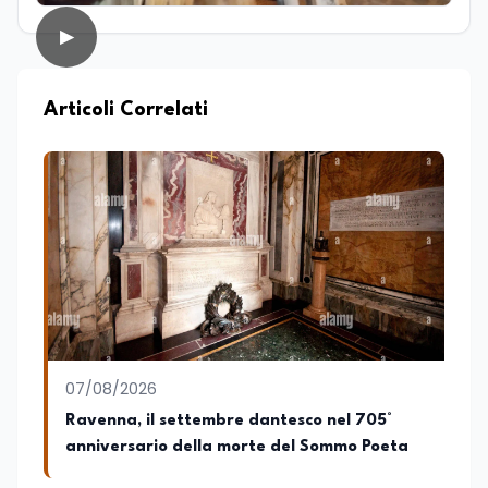
solidi dal punto di vista editoriale. È
autrice di un libro e appassionata di
▶
editoria, storia e divulgazione. Su
EduNews24.it scrive articoli dedicati ad
istruzione, formazione, cultura e
Articoli Correlati
cambiamenti sociali, con l’obiettivo di
offrire strumenti utili per comprendere la
realtà contemporanea.
07/08/2026
Ravenna, il settembre dantesco nel 705°
anniversario della morte del Sommo Poeta