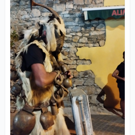
divulgazione, competenze che oggi
applica nel lavoro giornalistico e nella
produzione di contenuti. Il suo percorso
di studi si è concentrato sulle dinamiche
culturali, sui processi migratori e sul
dialogo tra società e religioni, con
particolare attenzione alla
comunicazione e alla mediazione. Da
circa dieci anni lavora nel campo della
scrittura professionale e dell’editoria
digitale. Scrive su giornali e testate
online occupandosi di informazione e
approfondimento. Ha collaborato anche
con realtà radiofoniche come speaker,
occupandosi inoltre della produzione di
contenuti per la programmazione. Nel
tempo ha realizzato articoli e contenuti
divulgativi destinati al web, collaborando
con progetti editoriali e diverse realtà.
Parallelamente si occupa di editing e
revisione testi, affiancando redazioni e
autori nella costruzione di contenuti