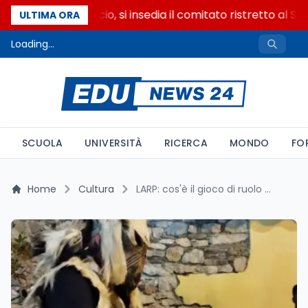
Riforma del calcio, si insedia il comitato ristretto al Se
ULTIMA ORA
Loading...
SCUOLA
UNIVERSITÀ
RICERCA
MONDO
FO
Home
Cultura
LARP: cos'è il gioco di ruolo dal vivo, come funziona e come partecipare