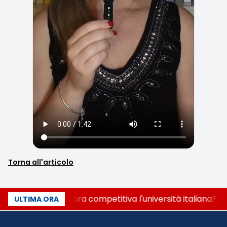
Torna all'articolo
Quanto è ancora competitiva l'università italiana? Co
ULTIMA ORA