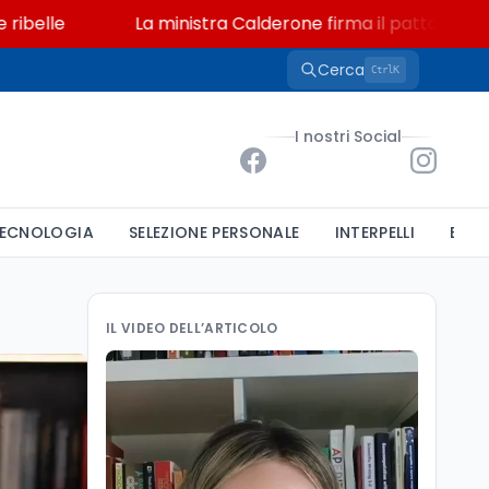
e
La ministra Calderone firma il patto con Asstel per
Cerca
K
Ctrl
I nostri Social
ECNOLOGIA
SELEZIONE PERSONALE
INTERPELLI
BAND
IL VIDEO DELL’ARTICOLO