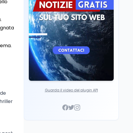
ello
Mollicone
Scuola
6 ago
Posizioni economiche
.
ATA: 46.297 nuove
posizioni economiche
segnata
con arretrati fino a
4.150 euro
 tema.
Guarda il video del plugin API
ade
riller