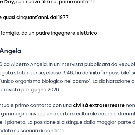
re Day
, suo nuovo film sul primo contatto
re quasi cinquant'anni, dal 1977
 famiglia, da un padre ingegnere elettrico
 Angela
6 ad Alberto Angela, in un'intervista pubblicata da Repubb
egista statunitense, classe 1946, ha definito "impossibile" s
l'unico organismo biologico nel cosmo". La dichiarazione a
 prevista per giugno 2026.
ventuale primo contatto con una
civiltà extraterrestre
non
rg immagina invece un'apertura culturale capace di cambi
 il pianeta. La posizione si distingue dalla maggior parte d
ate su scenari di conflitto.