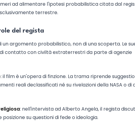
umeri ad alimentare l'ipotesi probabilistica citata dal regi
esclusivamente terrestre.
role del regista
di un argomento probabilistico, non di una scoperta. Le su
di contatto con civiltà extraterrestri da parte di agenzie
o
: il film è un'opera di finzione. La trama riprende suggestio
enti reali declassificati né su rivelazioni della NASA o di 
religiosa
: nell'intervista ad Alberto Angela, il regista discut
e posizione su questioni di fede o ideologia.