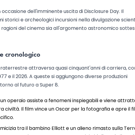
occasione dell'imminente uscita di Disclosure Day. Il
 storici e archeologici incursioni nella divulgazione scient
lle ragioni del cinema sia all'argomento astronomico sottes
ine cronologico
xtraterrestre attraversa quasi cinquant'anni di carriera, co
977 e il 2026. A queste si aggiungono diverse produzioni
orno al futuro a Super 8.
: un operaio assiste a fenomeni inspiegabili e viene attratt
iviltà. Il film vince un Oscar per la fotografia e apre il f
cifico.
'amicizia tra il bambino Elliott e un alieno rimasto sulla Terr