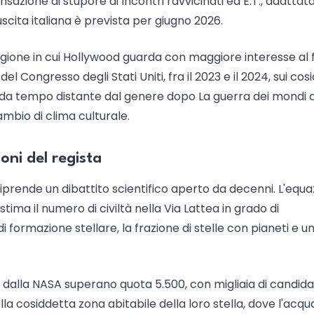
nsazione di stupore di Incontri ravvicinati ed E.T., adattat
scita italiana è prevista per giugno 2026.
stagione in cui Hollywood guarda con maggiore interesse al 
el Congresso degli Stati Uniti, fra il 2023 e il 2024, sui cos
 da tempo distante dal genere dopo La guerra dei mondi 
mbio di clima culturale.
ioni del regista
rende un dibattito scientifico aperto da decenni. L'equa
ima il numero di civiltà nella Via Lattea in grado di
formazione stellare, la frazione di stelle con pianeti e u
i dalla NASA superano quota 5.500, con migliaia di candida
ella cosiddetta zona abitabile della loro stella, dove l'acqu