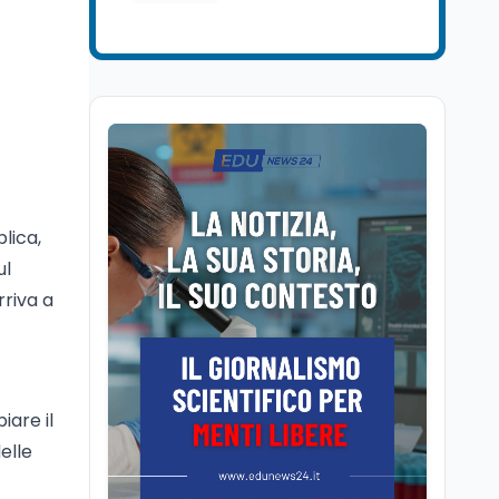
Cultura
6 ago
Se n'è andato il
Maestrone: addio a
Francesco Guccini,
l'ultimo cantore di una
generazione ribelle
Lavoro
6 ago
La ministra Calderone
firma il patto con Asstel
per il rilancio del Siisl,
lica,
piattaforma, in
collaborazione con
ul
Cultura
6 ago
l'Inps, per l'incontro tra
Cinema, chiusa la fase
rriva a
domanda e offerta di
istruttoria: voto finale il
lavoro
9 settembre in Aula. La
soddisfazione di
Mollicone
Scuola
6 ago
are il
Posizioni economiche
ATA: 46.297 nuove
elle
posizioni economiche
con arretrati fino a