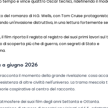
o tempo e vince quattro Oscar tecnici, ridefinendo il mod
o del romanzo di H.G. Wells, con Tom Cruise protagonista
rando un'invasione distruttiva, in una lettura fortemente 
, il film riporta il regista al registro dei suoi primi lavori sul
di scoperta più che di guerra, con segreti di Stato e
ma.
ta a giugno 2026
ieni racconta il momento della grande rivelazione: cosa acc
sistenza di altre civiltà nell'universo. La trama mescola th
teorie cospirative al centro del racconto.
 atmosfere dei suoi film degli anni Settanta e Ottanta.