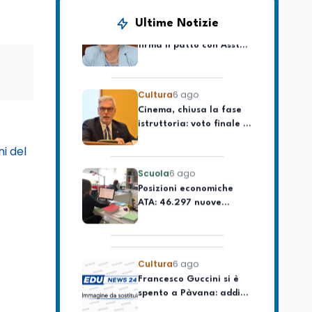
La ministra Calderone
Ultime Notizie
firma il patto con Asstel
per il rilancio del Siisl,
piattaforma, in
collaborazione con
Cultura
6 ago
l'Inps, per l'incontro tra
Cinema, chiusa la fase
domanda e offerta di
istruttoria: voto finale il
lavoro
9 settembre in Aula. La
soddisfazione di
Mollicone
ni del
Scuola
6 ago
Posizioni economiche
ATA: 46.297 nuove
posizioni economiche
con arretrati fino a
4.150 euro
Cultura
6 ago
Francesco Guccini si è
spento a Pàvana: addio
al Maestrone