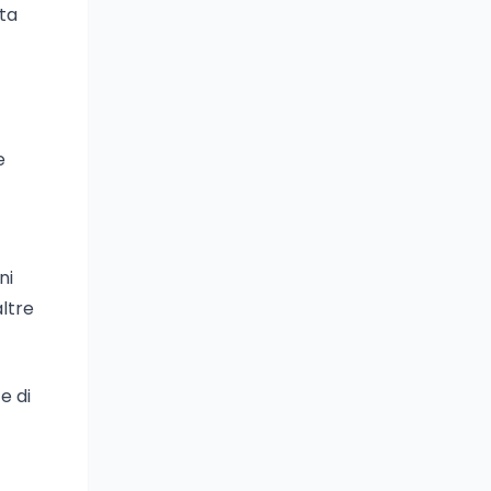
sta
e
ni
altre
e di