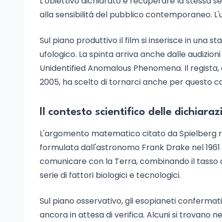
L'obiettivo dichiarato è recuperare la stessa se
alla sensibilità del pubblico contemporaneo. L'u
Sul piano produttivo il film si inserisce in una 
ufologico. La spinta arriva anche dalle audizioni d
Unidentified Anomalous Phenomena. Il regista,
2005, ha scelto di tornarci anche per questo ca
Il contesto scientifico delle dichiaraz
L'argomento matematico citato da Spielberg rip
formulata dall'astronomo Frank Drake nel 1961 st
comunicare con la Terra, combinando il tasso di 
serie di fattori biologici e tecnologici.
Sul piano osservativo, gli esopianeti confermat
ancora in attesa di verifica. Alcuni si trovano n