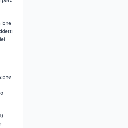
a però
filone
iddetti
del
zione
na
ti
a