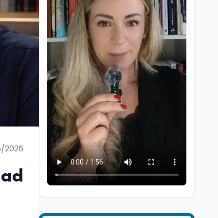
Cultura
6 ago
Francesco Guccini si è
spento a Pàvana: addio
al Maestrone
5/2026
Cultura
6 ago
Se n'è andato il
 ad
Maestrone: addio a
Francesco Guccini,
l'ultimo cantore di una
generazione ribelle
Lavoro
6 ago