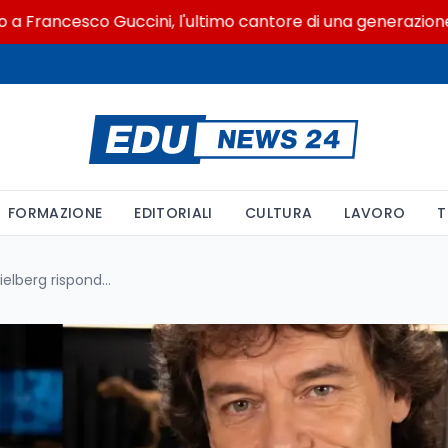
ncesco Guccini, l'ultimo cantore di una generazione ribell
FORMAZIONE
EDITORIALI
CULTURA
LAVORO
T
Gli alieni esistono? Steven Spielberg risponde ad Alberto Angela e lancia Disclosure Day