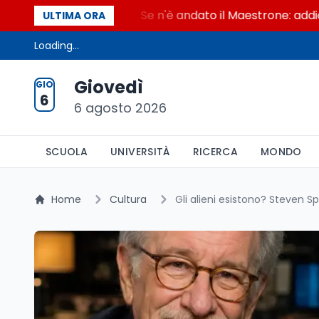
 Maestrone
Se n'è andato il Maestrone: addio a Fra
ULTIMA ORA
Loading...
Giovedì
GIO
6
6 agosto 2026
SCUOLA
UNIVERSITÀ
RICERCA
MONDO
Home
Cultura