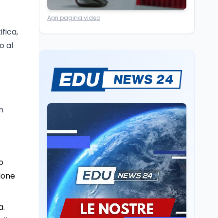
4.150 euro
Cultura
6 ago
Apri pagina video
Francesco Guccini si è
ifica,
spento a Pàvana: addio
al Maestrone
o al
Cultura
6 ago
Se n'è andato il
Maestrone: addio a
Francesco Guccini,
l'ultimo cantore di una
n
generazione ribelle
Lavoro
6 ago
La ministra Calderone
firma il patto con Asstel
per il rilancio del Siisl,
piattaforma, in
o
collaborazione con
Cultura
6 ago
ilone
l'Inps, per l'incontro tra
Cinema, chiusa la fase
domanda e offerta di
istruttoria: voto finale il
lavoro
9 settembre in Aula. La
a.
soddisfazione di