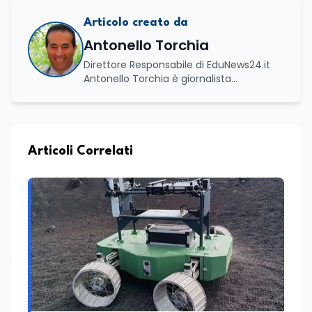
Articolo creato da
Antonello Torchia
Direttore Responsabile di EduNews24.it
Antonello Torchia è giornalista
professionista, politologo e geografo,
con un percorso formativo e
professionale di ampio respiro che
integra competenze in ambito
economico, geopolitico, comunicativo e
Articoli Correlati
territoriale. Vanta una solida formazione
accademica multidisciplinare: ha
conseguito la Laurea in Economia e
Commercio (quadriennale, Vecchio
Ordinamento), la Laurea Magistrale in
Relazioni Internazionali (LM-52) con la
votazione di 110/110 e lode, e la Laurea
Magistrale in Scienze Geografiche (LM-
80). Un trittico di competenze che gli
consente di leggere i fenomeni
contemporanei con una prospettiva che