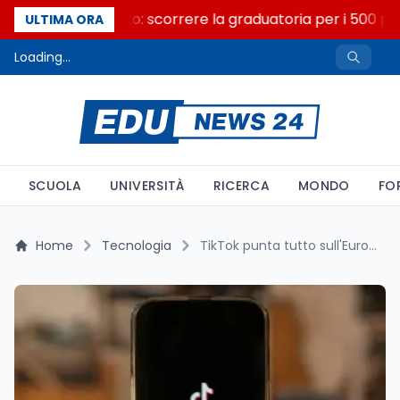
Consiglio di Stato: scorrere la graduatoria per i 500 pos
ULTIMA ORA
Loading...
SCUOLA
UNIVERSITÀ
RICERCA
MONDO
FO
Home
Tecnologia
TikTok punta tutto sull'Europa: un miliardo di euro per il nuovo data center in Finlandia