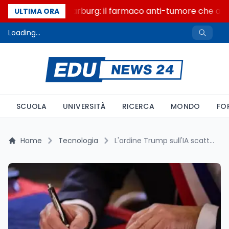
Un secolo di Warburg: il farmaco anti-tumore che accen
ULTIMA ORA
Loading...
SCUOLA
UNIVERSITÀ
RICERCA
MONDO
FO
Home
Tecnologia
L'ordine Trump sull'IA scatta due mesi prima dell'AI Act pieno