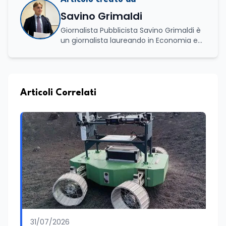
Savino Grimaldi
Giornalista Pubblicista Savino Grimaldi è
un giornalista laureando in Economia e
Commercio, con una solida esperienza
maturata nel settore della formazione.
Da anni lavora con competenza
nell’ambito della formazione
professionale, distinguendosi per una
Articoli Correlati
conoscenza approfondita delle politiche
attive del lavoro e delle dinamiche che
legano istruzione, occupazione e
sviluppo delle competenze. Alla
preparazione economica e professionale
affianca una grande passione per la
lettura e per il giornalismo, che ne
arricchiscono il profilo umano e
culturale. Spazia con disinvoltura tra
diverse tematiche, offrendo sempre il
proprio punto di vista con equilibrio,
sensibilità e spirito critico.
31/07/2026