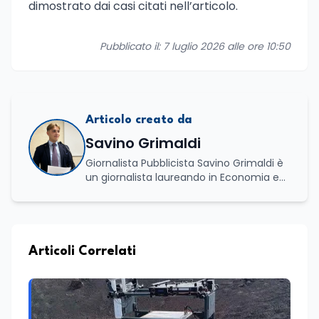
dimostrato dai casi citati nell’articolo.
Pubblicato il: 7 luglio 2026 alle ore 10:50
Articolo creato da
Savino Grimaldi
Giornalista Pubblicista Savino Grimaldi è
un giornalista laureando in Economia e
Commercio, con una solida esperienza
maturata nel settore della formazione.
Da anni lavora con competenza
nell’ambito della formazione
professionale, distinguendosi per una
Articoli Correlati
conoscenza approfondita delle politiche
attive del lavoro e delle dinamiche che
legano istruzione, occupazione e
sviluppo delle competenze. Alla