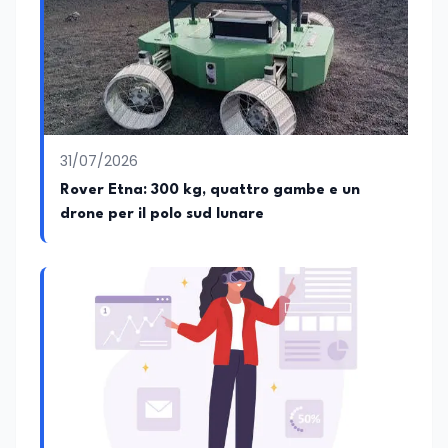
preparazione economica e professionale
affianca una grande passione per la
lettura e per il giornalismo, che ne
arricchiscono il profilo umano e
culturale. Spazia con disinvoltura tra
diverse tematiche, offrendo sempre il
proprio punto di vista con equilibrio,
sensibilità e spirito critico.
31/07/2026
Rover Etna: 300 kg, quattro gambe e un
drone per il polo sud lunare