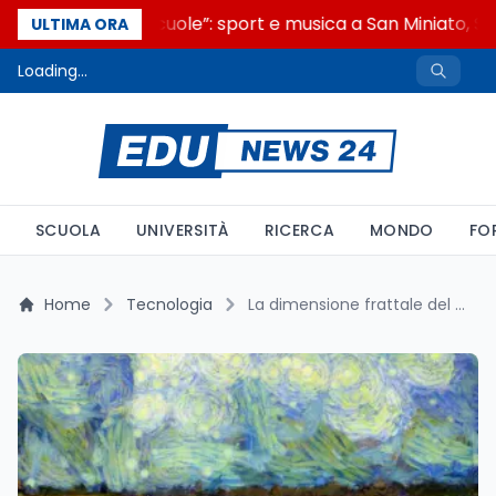
“Noi siamo le Scuole”: sport e musica a San Miniato, ST
ULTIMA ORA
Loading...
SCUOLA
UNIVERSITÀ
RICERCA
MONDO
FO
Home
Tecnologia
La dimensione frattale del pennello: come l'IA identifica un Van Gogh vero