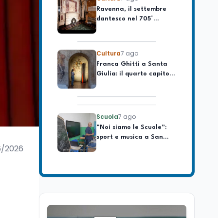
dantesco nel 705°
longevo dell’Italia
anniversario della morte
repubblicana
del Sommo Poeta
Cultura
7 ago
Franca Ghitti a Santa
Giulia: il quarto capitolo
dei Palcoscenici
Scuola
7 ago
“Noi siamo le Scuole”:
sport e musica a San
Miniato, STEM a Lerici
con il progetto del Mim
6/2026
Mondo
7 ago
Sparatoria a Bangkok:
studente 14enne uccide
5 insegnanti e i nonni
Editoriali
7 ago