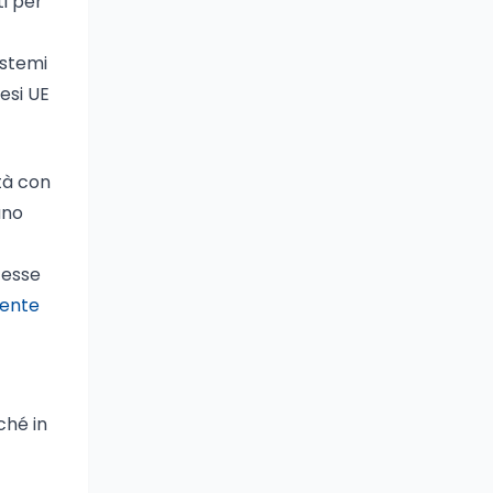
ti per
istemi
aesi UE
tà con
ano
tesse
dente
ché in