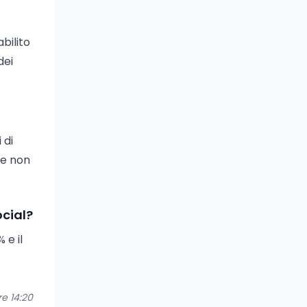
abilito
dei
 di
te non
ocial?
 e il
re 14:20