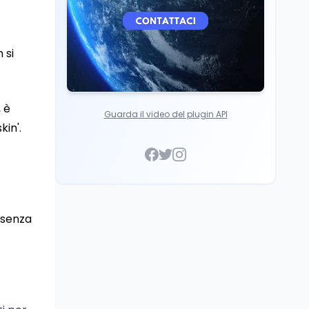
 si
 è
Guarda il video del plugin API
kin'.
i senza