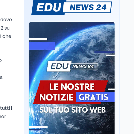
Sparatoria a Bangkok:
studente 14enne uccide
5 insegnanti e i nonni
, dove
12 su
Editoriali
7 ago
li che
Camere in ferie,
riapertura il 9
settembre tra legge
elettorale e Rai. La
o
premier Meloni attesa a
Cultura
7 ago
Bari il 4 settembre per
Ravenna, il settembre
celebrare il governo più
e.
dantesco nel 705°
longevo dell’Italia
anniversario della morte
repubblicana
del Sommo Poeta
Cultura
7 ago
Franca Ghitti a Santa
utti i
Giulia: il quarto capitolo
mer
dei Palcoscenici
à