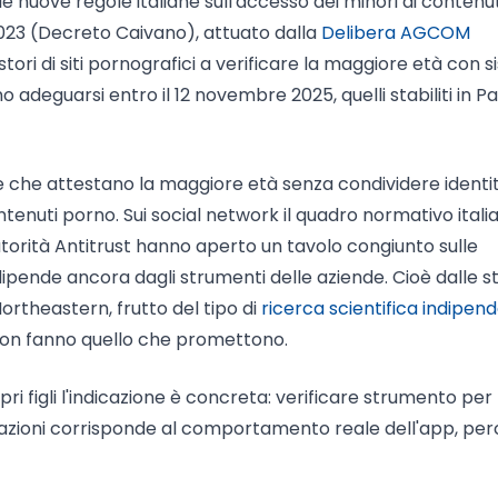
le nuove regole italiane sull'accesso dei minori ai contenu
/2023 (Decreto Caivano), attuato dalla
Delibera AGCOM
estori di siti pornografici a verificare la maggiore età con s
no adeguarsi entro il 12 novembre 2025, quelli stabiliti in P
rze che attestano la maggiore età senza condividere identi
 contenuti porno. Sui social network il quadro normativo itali
torità Antitrust hanno aperto un tavolo congiunto sulle
ipende ancora dagli strumenti delle aziende. Cioè dalle s
ortheastern, frutto del tipo di
ricerca scientifica indipen
 non fanno quello che promettono.
opri figli l'indicazione è concreta: verificare strumento per
azioni corrisponde al comportamento reale dell'app, per