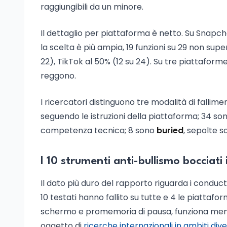
raggiungibili da un minore.
Il dettaglio per piattaforma è netto. Su Snapcha
la scelta è più ampia, 19 funzioni su 29 non supe
22), TikTok al 50% (12 su 24). Su tre piattaforme
reggono.
I ricercatori distinguono tre modalità di fallime
seguendo le istruzioni della piattaforma; 34 so
competenza tecnica; 8 sono
buried
, sepolte s
I 10 strumenti anti-bullismo bocciati 
Il dato più duro del rapporto riguarda i conduct 
10 testati hanno fallito su tutte e 4 le piattaf
schermo e promemoria di pausa, funziona meno d
oggetto di
ricerche internazionali in ambiti dive