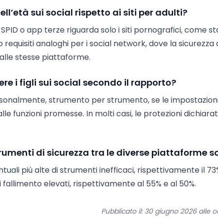
ll’età sui social rispetto ai siti per adulti?
te SPID o app terze riguarda solo i siti pornografici, come st
equisiti analoghi per i social network, dove la sicurezza 
alle stesse piattaforme.
e i figli sui social secondo il rapporto?
personalmente, strumento per strumento, se le impostazioni
e funzioni promesse. In molti casi, le protezioni dichiara
trumenti di sicurezza tra le diverse piattaforme s
li più alte di strumenti inefficaci, rispettivamente il 73%
fallimento elevati, rispettivamente al 55% e al 50%.
Pubblicato il: 30 giugno 2026 alle o