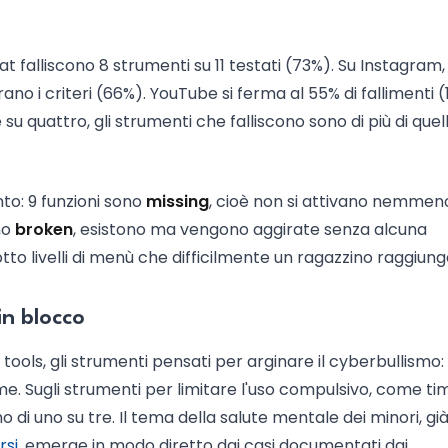
t falliscono 8 strumenti su 11 testati (73%). Su Instagram
rano i criteri (66%). YouTube si ferma al 55% di fallimenti (
 su quattro, gli strumenti che falliscono sono di più di quel
nto: 9 funzioni sono
missing
, cioè non si attivano nemmen
no
broken
, esistono ma vengono aggirate senza alcuna
otto livelli di menù che difficilmente un ragazzino raggiung
in blocco
tools, gli strumenti pensati per arginare il cyberbullismo: t
orme. Sugli strumenti per limitare l'uso compulsivo, come ti
i uno su tre. Il tema della salute mentale dei minori, gi
rsi
, emerge in modo diretto dai casi documentati dai