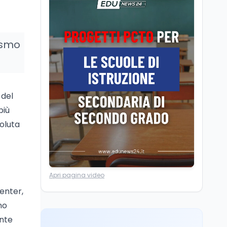
Camere in ferie,
riapertura il 9
settembre tra legge
elettorale e Rai. La
lismo
premier Meloni attesa a
Cultura
7 ago
Bari il 4 settembre per
Ravenna, il settembre
celebrare il governo più
dantesco nel 705°
longevo dell’Italia
anniversario della morte
repubblicana
del Sommo Poeta
 del
Cultura
7 ago
più
Franca Ghitti a Santa
voluta
Giulia: il quarto capitolo
dei Palcoscenici
Scuola
7 ago
Apri pagina video
“Noi siamo le Scuole”:
sport e musica a San
Center,
Miniato, STEM a Lerici
no
con il progetto del Mim
ente
Mondo
7 ago