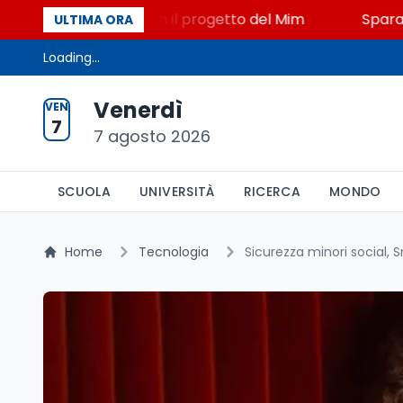
STEM a Lerici con il progetto del Mim
Sparatoria a 
ULTIMA ORA
Loading...
Venerdì
VEN
7
7 agosto 2026
SCUOLA
UNIVERSITÀ
RICERCA
MONDO
Home
Tecnologia