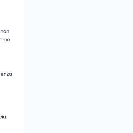
m non
forme
 senza
e
cia.