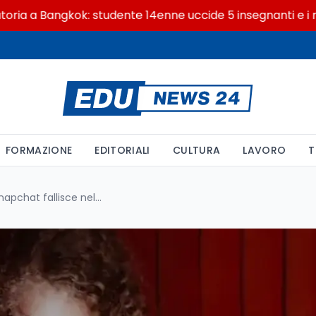
Bangkok: studente 14enne uccide 5 insegnanti e i nonni
FORMAZIONE
EDITORIALI
CULTURA
LAVORO
T
Sicurezza minori social, Snapchat fallisce nel 73% e Instagram nel 66%