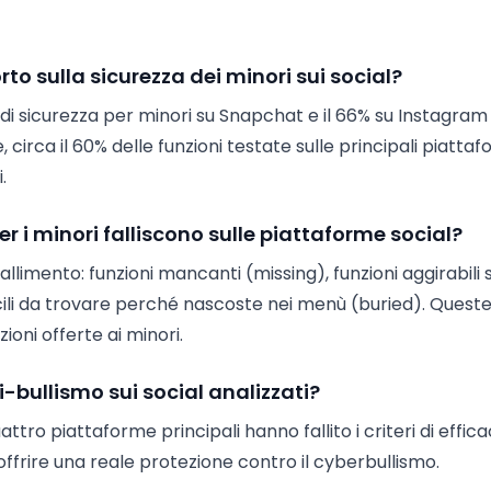
orto sulla sicurezza dei minori sui social?
i di sicurezza per minori su Snapchat e il 66% su Instagra
rca il 60% delle funzioni testate sulle principali piatta
.
er i minori falliscono sulle piattaforme social?
fallimento: funzioni mancanti (missing), funzioni aggirabili
cili da trovare perché nascoste nei menù (buried). Quest
ioni offerte ai minori.
i-bullismo sui social analizzati?
attro piattaforme principali hanno fallito i criteri di effica
offrire una reale protezione contro il cyberbullismo.