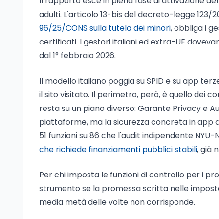
Il rapporto esce in piena fase di attivazione del
adulti. L'articolo 13-bis del decreto-legge 123
96/25/CONS sulla tutela dei minori
, obbliga i g
certificati. I gestori italiani ed extra-UE doveva
dal 1° febbraio 2026.
Il modello italiano poggia su SPID e su app te
il sito visitato. Il perimetro, però, è quello dei
resta su un piano diverso: Garante Privacy e Au
piattaforme, ma la sicurezza concreta in app d
51 funzioni su 86 che l'audit indipendente NYU-N
che richiede finanziamenti pubblici stabili
, già
Per chi imposta le funzioni di controllo per i pr
strumento se la promessa scritta nelle impost
media metà delle volte non corrisponde.