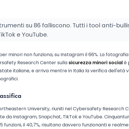
umenti su 86 falliscono. Tutti i tool anti-bul
TikTok e YouTube.
per minori non funziona, su Instagram il 66%. La fotografia
bersafety Research Center sulla
sicurezza minori social
è 
tate italiane, e arriva mentre in Italia la verifica dell'età 
ografici.
assifica
Northeastern University, riuniti nel Cybersafety Research 
rate da Instagram, Snapchat, TikTok e YouTube. Cinquantu
o 35 funzioni, il 40,7%, risultano davvero funzionanti e realm