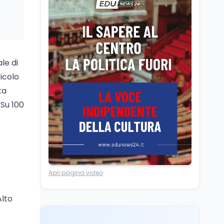
Posizioni economiche
ATA: la matematica
degli arretrati fino a
4.150 euro
Cultura
6 ago
le di
Spesa culturale in
Lombardia da record,
ticolo
ma la voragine Nord-
ta
Sud triplica
 Su 100
Cultura
6 ago
Francesco Guccini si è
spento a Pàvana: addio
al Maestrone
Ricerca
6 ago
Apri pagina video
Un secolo di Warburg: il
farmaco anti-tumore
Alto
che accende la glicolisi
Ricerca
6 ago