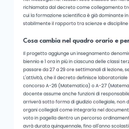
richiamata dal decreto come collegamento tra m
cui la formazione scientifica è già dominante in 
stabilmente il rapporto tra scienze e disciplin
Cosa cambia nel quadro orario e per
Il progetto aggiunge un insegnamento denomina
biennio e 1 ora in più in ciascuna delle classi te
passare da 27 a 29 ore settimanali di lezione, s
L'attività, che il decreto definisce laboratoriale
concorso A-26 (Matematica) o A-27 (Matematica e
docente assume anche funzioni di responsabile 
arriverà sotto forma di giudizio collegiale, non 
organi collegiali come integrarla nel documento
voto in pagella dentro un percorso ordinamen
avrà durata quinquennale, fino all'anno scolast