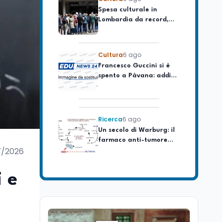
Lombardia da record,
ma la voragine Nord-
Sud triplica
Cultura
6 ago
Francesco Guccini si è
spento a Pàvana: addio
al Maestrone
Ricerca
6 ago
Un secolo di Warburg: il
farmaco anti-tumore
che accende la glicolisi
7/2026
Ricerca
6 ago
Il rivelatore che 'vede' i
 e
reattori spenti
attraverso 400 metri di
roccia
Scuola
6 ago