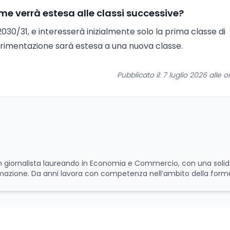
e verrà estesa alle classi successive?
030/31, e interesserà inizialmente solo la prima classe di
erimentazione sarà estesa a una nuova classe.
Pubblicato il: 7 luglio 2026 alle o
 un giornalista laureando in Economia e Commercio, con una soli
rmazione. Da anni lavora con competenza nell’ambito della form
scenza approfondita delle politiche attive del lavoro e delle di
luppo delle competenze. Alla preparazione economica e professi
 e per il giornalismo, che ne arricchiscono il profilo umano e cul
e, offrendo sempre il proprio punto di vista con equilibrio, sensi