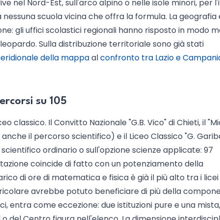
e nel Nord-Est, sull'arco alpino o nelle isole minori, per l'
nessuna scuola vicina che offra la formula. La geografia 
e: gli uffici scolastici regionali hanno risposto in modo m
eopardo. Sulla distribuzione territoriale sono già stati
eridionale della mappa
al
confronto tra Lazio e Campani
percorsi su 105
ceo classico. Il Convitto Nazionale "G.B. Vico" di Chieti, il "M
o anche il percorso scientifico) e il Liceo Classico "G. Gariba
 scientifico ordinario o sull'opzione scienze applicate: 97
entazione coincide di fatto con un potenziamento della
ico di ore di matematica e fisica è già il più alto tra i licei
urricolare avrebbe potuto beneficiare di più della compon
fici, entra come eccezione: due istituzioni pure e una mista
o del Centro figura nell'elenco. La dimensione interdiscipl