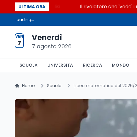
ccende la glicolisi
Il rivelatore che 'vede' i reatt
ULTIMA ORA
Loading...
Venerdì
VEN
7
7 agosto 2026
SCUOLA
UNIVERSITÀ
RICERCA
MONDO
Home
Scuola