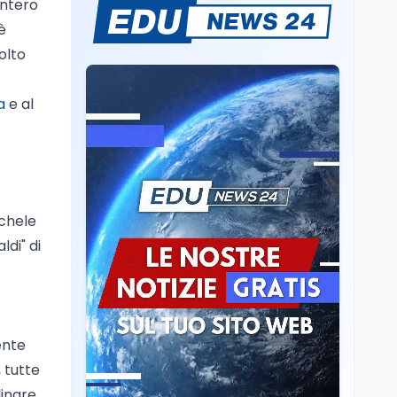
intero
Il rivelatore che 'vede' i
è
reattori spenti
olto
attraverso 400 metri di
roccia
Scuola
6 ago
a
e al
Posizioni economiche
ATA: la matematica
degli arretrati fino a
4.150 euro
Cultura
6 ago
ichele
Spesa culturale in
Lombardia da record,
ldi" di
ma la voragine Nord-
Sud triplica
Cultura
6 ago
Francesco Guccini si è
spento a Pàvana: addio
ente
al Maestrone
, tutte
inare,