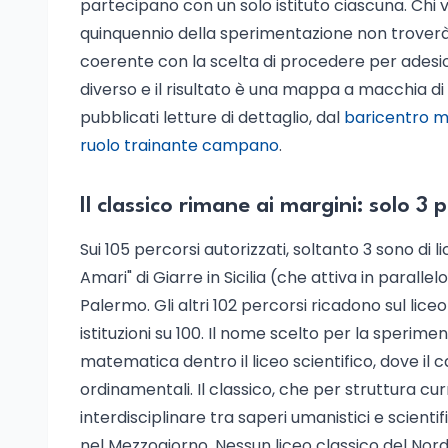
partecipano con un solo istituto ciascuna. Chi viv
quinquennio della sperimentazione non troverà 
coerente con la scelta di procedere per adesion
diverso e il risultato è una mappa a macchia di l
pubblicati letture di dettaglio, dal
baricentro m
ruolo trainante campano
.
Il classico rimane ai margini: solo 3 
Sui 105 percorsi autorizzati, soltanto 3 sono di li
Amari" di Giarre in Sicilia (che attiva in parallel
Palermo. Gli altri 102 percorsi ricadono sul liceo
istituzioni su 100. Il nome scelto per la sperim
matematica dentro il liceo scientifico, dove il car
ordinamentali. Il classico, che per struttura c
interdisciplinare tra saperi umanistici e scienti
nel Mezzogiorno. Nessun liceo classico del Nord 