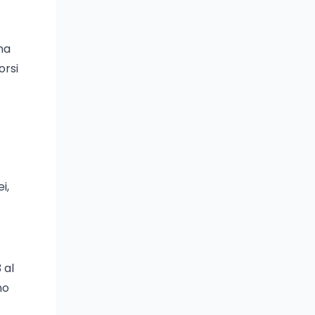
na
orsi
i,
 al
no