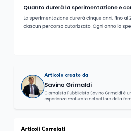
Quanto durerà la sperimentazione e com
La sperimentazione durerà cinque anni, fino al 2
ciascun percorso autorizzato. Ogni anno la sp
Articolo creato da
Savino Grimaldi
Giornalista Pubblicista Savino Grimaldi è
esperienza maturata nel settore della fo
professionale, distinguendosi per una cono
che legano istruzione, occupazione e svi
affianca una grande passione per la lettura
Spazia con disinvoltura tra diverse tematich
spirito critico.
Articoli Correlati