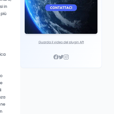
i in
 più
Guarda il video del plugin API
fica
so
ne
i
nza
one
un