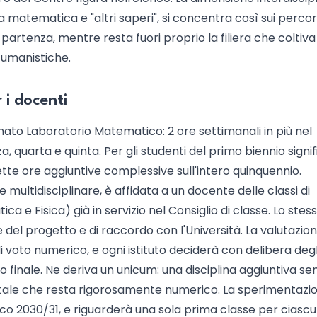
atematica e "altri saperi", si concentra così sui percors
partenza, mentre resta fuori proprio la filiera che coltiva
e umanistiche.
 i docenti
to Laboratorio Matematico: 2 ore settimanali in più nel
rza, quarta e quinta. Per gli studenti del primo biennio signi
ette ore aggiuntive complessive sull'intero quinquennio.
 e multidisciplinare, è affidata a un docente delle classi di
 Fisica) già in servizio nel Consiglio di classe. Lo stes
del progetto e di raccordo con l'Università. La valutazio
di voto numerico, e ogni istituto deciderà con delibera degl
 finale. Ne deriva un unicum: una disciplina aggiuntiva se
tale che resta rigorosamente numerico. La sperimentazi
ico 2030/31, e riguarderà una sola prima classe per ciasc