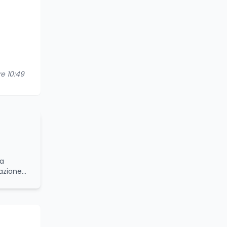
re 10:49
da
azione
namiche
onale
turale.
bilità e