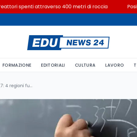
ori spenti attraverso 400 metri di roccia
Posizioni 
FORMAZIONE
EDITORIALI
CULTURA
LAVORO
T
Liceo matematico dal 2026/27: 4 regioni fuori e il classico ai margini