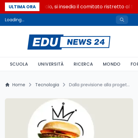
Riforma del calcio, si insedia il comitato ristretto al S
ULTIMA ORA
Loading...
SCUOLA
UNIVERSITÀ
RICERCA
MONDO
FO
Home
Tecnologia
Dalla previsione alla progettazione: cosa fa davvero BurgerAI