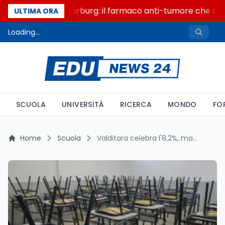
Un secolo di Warburg: il farmaco anti-tumore che accen
ULTIMA ORA
Loading...
SCUOLA
UNIVERSITÀ
RICERCA
MONDO
FO
Home
Scuola
Valditara celebra l'8,2%, ma ISTAT segnala un altro divario