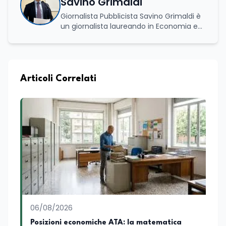
Savino Grimaldi
Giornalista Pubblicista Savino Grimaldi è
un giornalista laureando in Economia e
Commercio, con una solida esperienza
maturata nel settore della formazione.
Da anni lavora con competenza
nell’ambito della formazione
professionale, distinguendosi per una
Articoli Correlati
conoscenza approfondita delle politiche
attive del lavoro e delle dinamiche che
legano istruzione, occupazione e
sviluppo delle competenze. Alla
preparazione economica e professionale
affianca una grande passione per la
lettura e per il giornalismo, che ne
arricchiscono il profilo umano e
culturale. Spazia con disinvoltura tra
diverse tematiche, offrendo sempre il
proprio punto di vista con equilibrio,
sensibilità e spirito critico.
06/08/2026
Posizioni economiche ATA: la matematica