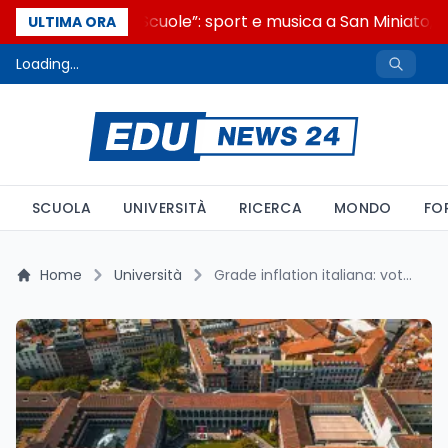
“Noi siamo le Scuole”: sport e musica a San Miniato, S
ULTIMA ORA
Loading...
SCUOLA
UNIVERSITÀ
RICERCA
MONDO
FO
Home
Università
Grade inflation italiana: voto medio sale a 103,8 in dieci anni