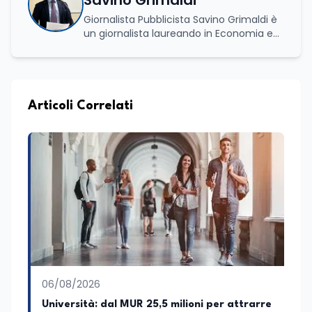
Savino Grimaldi
Giornalista Pubblicista Savino Grimaldi è
un giornalista laureando in Economia e
Commercio, con una solida esperienza
maturata nel settore della formazione.
Da anni lavora con competenza
nell’ambito della formazione
professionale, distinguendosi per una
Articoli Correlati
conoscenza approfondita delle politiche
attive del lavoro e delle dinamiche che
legano istruzione, occupazione e
sviluppo delle competenze. Alla
preparazione economica e professionale
affianca una grande passione per la
lettura e per il giornalismo, che ne
arricchiscono il profilo umano e
culturale. Spazia con disinvoltura tra
diverse tematiche, offrendo sempre il
proprio punto di vista con equilibrio,
sensibilità e spirito critico.
06/08/2026
Università: dal MUR 25,5 milioni per attrarre