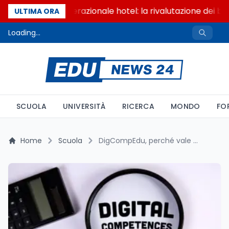
Passaggio generazionale hotel: la rivalutazione dei ben
ULTIMA ORA
Loading...
SCUOLA
UNIVERSITÀ
RICERCA
MONDO
FO
Home
Scuola
DigCompEdu, perché vale 2 punti in GPS 2026/28 e cosa misura