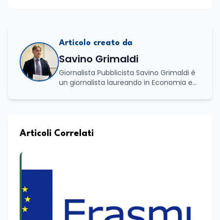
Articolo creato da
Savino Grimaldi
Giornalista Pubblicista Savino Grimaldi è
un giornalista laureando in Economia e
Commercio, con una solida esperienza
maturata nel settore della formazione.
Da anni lavora con competenza
nell’ambito della formazione
professionale, distinguendosi per una
Articoli Correlati
conoscenza approfondita delle politiche
attive del lavoro e delle dinamiche che
legano istruzione, occupazione e
sviluppo delle competenze. Alla
preparazione economica e professionale
affianca una grande passione per la
lettura e per il giornalismo, che ne
arricchiscono il profilo umano e