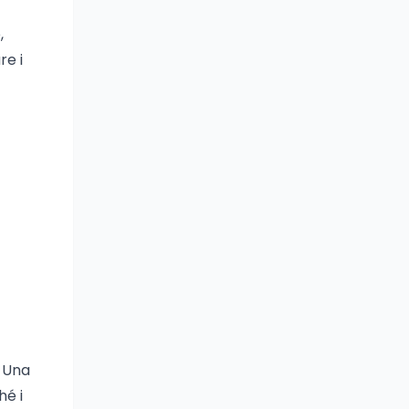
,
re i
. Una
hé i