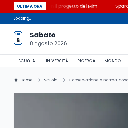
 STEM a Lerici con il progetto del Mim
Sparatoria 
ULTIMA ORA
Loading...
Sabato
SAB
8
8 agosto 2026
SCUOLA
UNIVERSITÀ
RICERCA
MONDO
Home
Scuola