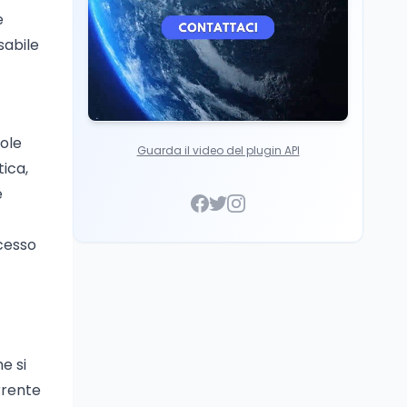
e
sabile
uole
Guarda il video del plugin API
ica,
e
ocesso
e si
rrente