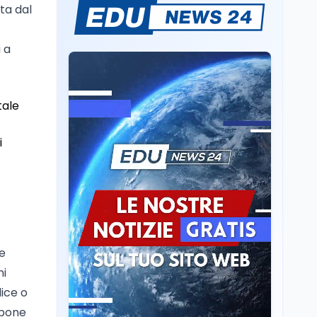
ta dal
Sparatoria a Bangkok:
studente 14enne uccide
5 insegnanti e i nonni
à a
Editoriali
7 ago
Camere in ferie,
tale
riapertura il 9
settembre tra legge
elettorale e Rai. La
i
premier Meloni attesa a
Cultura
7 ago
Bari il 4 settembre per
Ravenna, il settembre
celebrare il governo più
dantesco nel 705°
longevo dell’Italia
anniversario della morte
repubblicana
del Sommo Poeta
Cultura
7 ago
re
Franca Ghitti a Santa
Giulia: il quarto capitolo
ni
dei Palcoscenici
dice o
spone