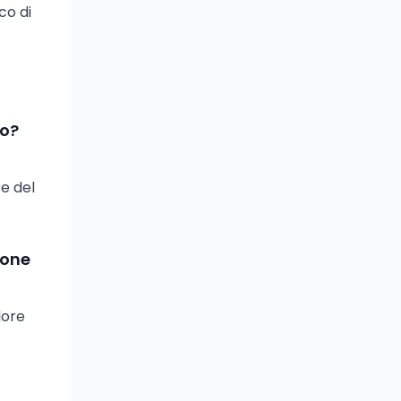
co di
no?
e del
ione
lore