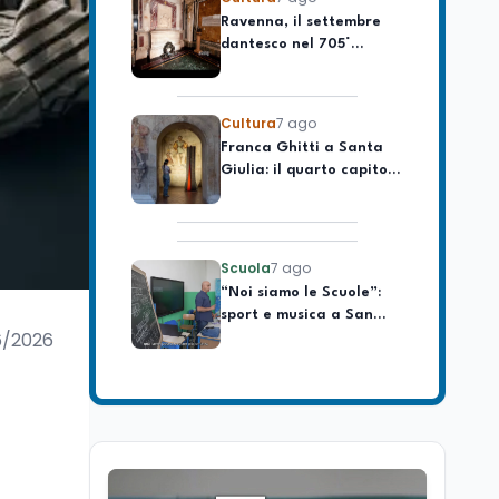
celebrare il governo più
dantesco nel 705°
longevo dell’Italia
anniversario della morte
repubblicana
del Sommo Poeta
Cultura
7 ago
Franca Ghitti a Santa
Giulia: il quarto capitolo
dei Palcoscenici
Scuola
7 ago
“Noi siamo le Scuole”:
sport e musica a San
Miniato, STEM a Lerici
con il progetto del Mim
6/2026
Mondo
7 ago
Sparatoria a Bangkok:
studente 14enne uccide
5 insegnanti e i nonni
Editoriali
7 ago