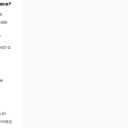
ere?
re
ale.
?
sti a
 e
 in
ormità