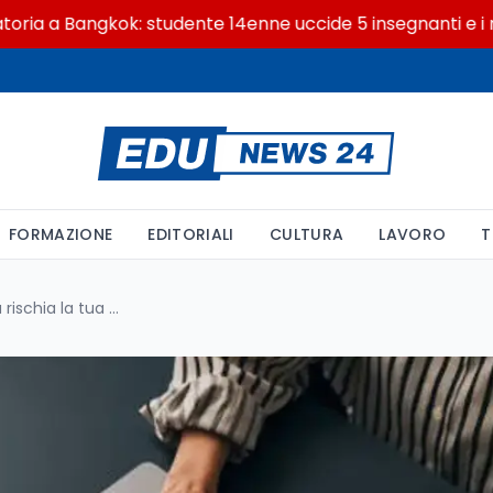
a Bangkok: studente 14enne uccide 5 insegnanti e i nonni
FORMAZIONE
EDITORIALI
CULTURA
LAVORO
T
Conservazione a norma: cosa rischia la tua scuola dal 30 giugno