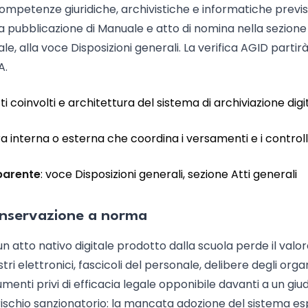
ompetenze giuridiche, archivistiche e informatiche previs
 la pubblicazione di Manuale e atto di nomina nella sezione
e, alla voce Disposizioni generali. La verifica AGID partir
A.
etti coinvolti e architettura del sistema di archiviazione digi
ura interna o esterna che coordina i versamenti e i controll
parente
: voce Disposizioni generali, sezione Atti generali
onservazione a norma
n atto nativo digitale prodotto dalla scuola perde il valo
tri elettronici, fascicoli del personale, delibere degli orga
menti privi di efficacia legale opponibile davanti a un giu
l rischio sanzionatorio: la mancata adozione del sistema e