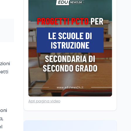
Camere in ferie,
riapertura il 9
settembre tra legge
elettorale e Rai. La
premier Meloni attesa a
Cultura
7 ago
Bari il 4 settembre per
Ravenna, il settembre
celebrare il governo più
dantesco nel 705°
longevo dell’Italia
anniversario della morte
repubblicana
del Sommo Poeta
zioni
Cultura
7 ago
etti
Franca Ghitti a Santa
Giulia: il quarto capitolo
dei Palcoscenici
Scuola
7 ago
Apri pagina video
“Noi siamo le Scuole”:
ioni
sport e musica a San
Miniato, STEM a Lerici
a,
con il progetto del Mim
el
Mondo
7 ago