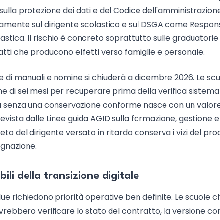
 sulla protezione dei dati e del Codice dell'amministrazion
ttamente sul dirigente scolastico e sul DSGA come Respon
astica. Il rischio è concreto soprattutto sulle graduatorie
li atti che producono effetti verso famiglie e personale.
ne di manuali e nomine si chiuderà a dicembre 2026. Le sc
e di sei mesi per recuperare prima della verifica sistemat
stra senza una conservazione conforme nasce con un valor
prevista dalle Linee guida AGID sulla formazione, gestione e
to del dirigente versato in ritardo conserva i vizi del pr
ugnazione.
li della transizione digitale
due richiedono priorità operative ben definite. Le scuole ch
ebbero verificare lo stato del contratto, la versione co