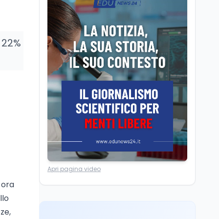
Posizioni economiche
ATA: la matematica
degli arretrati fino a
4.150 euro
l 22%
Cultura
6 ago
Spesa culturale in
Lombardia da record,
ma la voragine Nord-
Sud triplica
Cultura
6 ago
Francesco Guccini si è
spento a Pàvana: addio
al Maestrone
Ricerca
6 ago
Apri pagina video
Un secolo di Warburg: il
 ora
farmaco anti-tumore
che accende la glicolisi
llo
ze,
Ricerca
6 ago