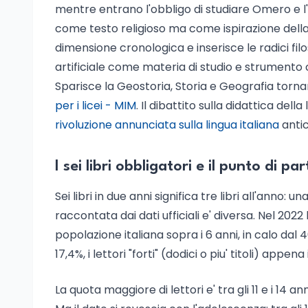
mentre entrano l'obbligo di studiare Omero e l'
come testo religioso ma come ispirazione della l
dimensione cronologica e inserisce le radici filo
artificiale come materia di studio e strumento c
Sparisce la Geostoria, Storia e Geografia torn
per i licei - MIM
. Il dibattito sulla didattica della
rivoluzione annunciata sulla lingua italiana
antic
I sei libri obbligatori e il punto di pa
Sei libri in due anni significa tre libri all'anno: 
raccontata dai dati ufficiali e' diversa. Nel 2022
popolazione italiana sopra i 6 anni, in calo dal 40,
17,4%, i lettori "forti" (dodici o piu' titoli) appena
La quota maggiore di lettori e' tra gli 11 e i 14 ann