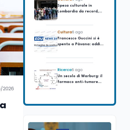
Lombardia da record,
ma la voragine Nord-
Sud triplica
Cultura
6 ago
Francesco Guccini si è
spento a Pàvana: addio
al Maestrone
Ricerca
6 ago
Un secolo di Warburg: il
farmaco anti-tumore
che accende la glicolisi
6/2026
Ricerca
6 ago
Il rivelatore che 'vede' i
ma
reattori spenti
attraverso 400 metri di
roccia
Scuola
6 ago