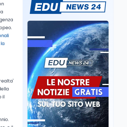
on
Il rivelatore che 'vede' i
la
reattori spenti
attraverso 400 metri di
ligenza
roccia
ropeo.
Scuola
6 ago
onali
Posizioni economiche
:
la
ATA: la matematica
degli arretrati fino a
4.150 euro
Cultura
6 ago
Spesa culturale in
Lombardia da record,
realta'
ma la voragine Nord-
Sud triplica
della
Cultura
6 ago
 il
Francesco Guccini si è
spento a Pàvana: addio
al Maestrone
nnio.