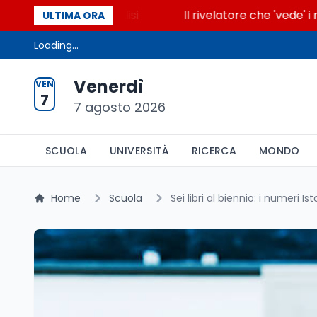
ccende la glicolisi
Il rivelatore che 'vede' i reatt
ULTIMA ORA
Loading...
Venerdì
VEN
7
7 agosto 2026
SCUOLA
UNIVERSITÀ
RICERCA
MONDO
Home
Scuola