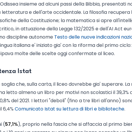
Odissea insieme ad alcuni passi della Bibbia, presentati n
etteratura e dell'arte occidentale. La filosofia recupera 
sofiche della Costituzione; la matematica si apre all'intel
ritico, in attuazione della Legge 132/2025 e dell'AI Act eu
ano discipline autonome
Testo delle nuove indicazioni nazi
 lingua italiana e' iniziato gia' con la riforma del primo ciclo
ipava molte delle scelte oggi confermate al liceo.
rtenza Istat
una soglia che, sulla carta, il liceo dovrebbe gia' superare. La 
 ha letto almeno un libro per motivi non scolastici il 39,3% 
8% del 2021. I lettori "deboli" (fino a tre libri all'anno) sono
 il 6,4%
Comunicato Istat su lettura di libri e biblioteche
.
i (
57,1%
), proprio nella fascia che si affaccia al primo bie