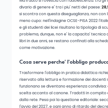
Ma il dato si rovescia con l'adolescenza: tra gli 
divario di genere e' tra i piu' netti del paese:
28,
si scontra con questa diseguaglianza, non con 
meno cupo: nell'indagine OCSE-PISA 2022 l'Itali
e gli studenti dei licei risultano la tipologia di sc
problema, dunque, non e' la capacita' tecnica di l
libri in due anni, se restano confinati alla sched
come motivazione.
Cosa serve perche' l'obbligo produca
Trasformare l'obbligo in pratica didattica rich
riservato alla lettura e formazione dei docenti su 
funzionano se diventano esperienza condivisa: dis
scelta accanto al canone. Tradotti in compito a
dalla rete. Pesa poi la questione editoriale: sec
l'avvio del 2027, e ogni anno di ritardo del decr