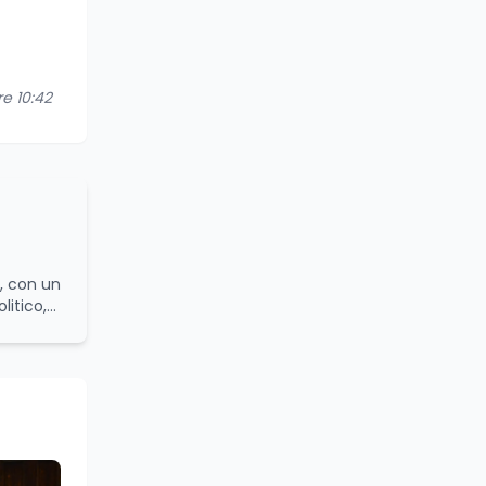
re 10:42
o, con un
itico,
aurea in
nali
 di
e
lla sua
do con
Direttore