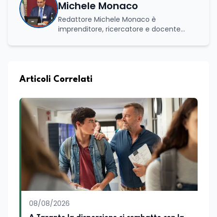
Michele Monaco
Redattore Michele Monaco è
imprenditore, ricercatore e docente
universitario con oltre vent'anni di
esperienza nell'innovazione digitale, nella
formazione e nella consulenza
strategica. Laureato in Scienze Politiche
e Internazionali, è CEO di Adventus
Articoli Correlati
Consulting Jdoo (Umag, Croazia dove
risiede stabilmente) e Presidente
Nazionale di ENBAS, ente bilaterale attivo
nella formazione professionale e nelle
politiche attive per il lavoro. In qualità di
Coordinatore Nazionale dei Progetti di
Ricerca presso ERSAF, guida iniziative che
coniugano intelligenza artificiale e
formazione, tra cui FindYourGoal.it,
piattaforma di orientamento scuola-
lavoro basata sul modello LifeComp,
Avatar4University.Org, sistema AI per la
08/08/2026
creazione di corsi universitari con avatar
docente, KeepYouCare.it, piattaforma di