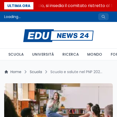
Riforma del calcio, si insedia il comitato ristretto al S
ULTIMA ORA
Loading...
SCUOLA
UNIVERSITÀ
RICERCA
MONDO
FO
Home
Scuola
Scuola e salute nel PNP 2026-2031: due programmi contro dipendenze e social