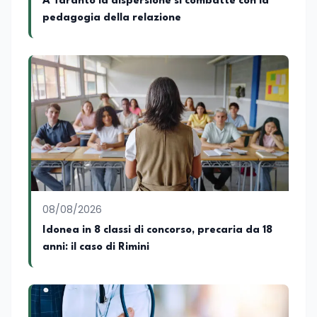
A Taranto la dispersione si combatte con la
telemedicina, telesoccorso e
pedagogia della relazione
telerefertazione. È inoltre Delegato della
Regione Calabria presso il Ministero degli
Esteri per la Cooperazione Internazionale
ed è membro del tavolo delle regioni,
dove coordina un progetto per la
creazione di un Hub Formativo in Tunisia.
Docente a contratto di Diritto
dell'Economia e Diritto Internazionale
presso la SSML di Lamezia Terme e
presso l'Università Telematica eCampus,
è autore di pubblicazioni in ambito
pedagogico sulle competenze
caratteriali e il framework LifeComp. Ha
tenuto interventi al Senato della
08/08/2026
Repubblica, alla Camera dei Deputati, in
Idonea in 8 classi di concorso, precaria da 18
Regione Lombardia e a Buenos Aires su
anni: il caso di Rimini
temi che spaziano dalla pedagogia
speciale, alla telemedicina ed alla
cooperazione internazionale. Innovation
Manager certificato MISE, unisce visione
strategica e competenza tecnologica