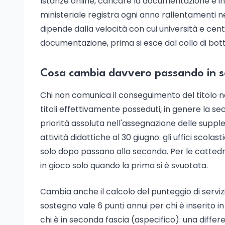
Istanze online, caricare la documentazione e in
ministeriale registra ogni anno rallentamenti ne
dipende dalla velocità con cui università e centr
documentazione, prima si esce dal collo di botti
Cosa cambia davvero passando in s
Chi non comunica il conseguimento del titolo n
titoli effettivamente posseduti, in genere la se
priorità assoluta nell'assegnazione delle supplen
attività didattiche al 30 giugno: gli uffici scola
solo dopo passano alla seconda. Per le cattedre
in gioco solo quando la prima si è svuotata.
Cambia anche il calcolo del punteggio di servizi
sostegno vale 6 punti annui per chi è inserito i
chi è in seconda fascia (aspecifico): una differ