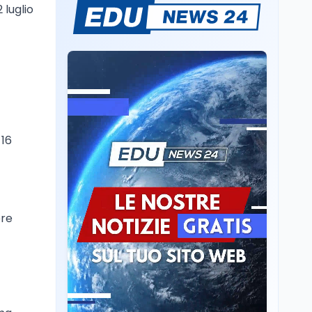
 luglio
Se n'è andato il
Maestrone: addio a
Francesco Guccini,
l'ultimo cantore di una
generazione ribelle
Lavoro
6 ago
La ministra Calderone
firma il patto con Asstel
per il rilancio del Siisl,
piattaforma, in
 16
collaborazione con
Cultura
6 ago
l'Inps, per l'incontro tra
Cinema, chiusa la fase
domanda e offerta di
istruttoria: voto finale il
lavoro
9 settembre in Aula. La
soddisfazione di
ere
Mollicone
Scuola
6 ago
Posizioni economiche
ATA: 46.297 nuove
posizioni economiche
con arretrati fino a
4.150 euro