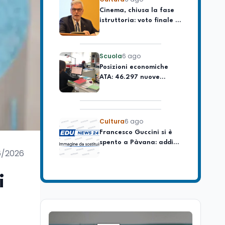
istruttoria: voto finale il
lavoro
9 settembre in Aula. La
soddisfazione di
Mollicone
Scuola
6 ago
Posizioni economiche
ATA: 46.297 nuove
posizioni economiche
con arretrati fino a
4.150 euro
Cultura
6 ago
Francesco Guccini si è
spento a Pàvana: addio
al Maestrone
6/2026
Cultura
6 ago
Se n'è andato il
i
Maestrone: addio a
Francesco Guccini,
l'ultimo cantore di una
generazione ribelle
Lavoro
6 ago