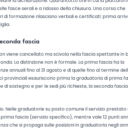
viare la dichiarazione. Quarantotto ore in cui la piattafo
lle fasce serali e a ridosso della chiusura. Una corsa che
i di formazione rilasciano verbali e certificati: prima arriv
glia.
econda fascia
on viene cancellato ma scivola nella fascia spettante in b
conda. La distinzione non è formale. La prima fascia ha la
ze annuali fino al 31 agosto e di quelle fino al termine del
stici provinciali esauriscono prima la graduatoria di prima f
 di sostegno e per le sedi più richieste, la seconda fasci
o. Nelle graduatorie su posto comune il servizio prestato 
n prima fascia (servizio specifico), mentre vale 12 punti an
enza che si propaga sulle posizioni in graduatoria negli ann