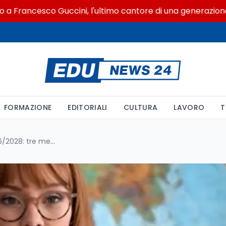
ncesco Guccini, l'ultimo cantore di una generazione ribell
FORMAZIONE
EDITORIALI
CULTURA
LAVORO
T
Scioglimento riserva GPS 2026/2028: tre mesi di servizio in bilico