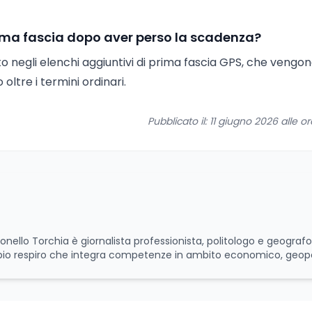
prima fascia dopo aver perso la scadenza?
o negli elenchi aggiuntivi di prima fascia GPS, che vengo
 oltre i termini ordinari.
Pubblicato il: 11 giugno 2026 alle o
onello Torchia è giornalista professionista, politologo e geograf
pio respiro che integra competenze in ambito economico, geopol
lida formazione accademica multidisciplinare: ha conseguito la L
hio Ordinamento), la Laurea Magistrale in Relazioni Internazio
 e la Laurea Magistrale in Scienze Geografiche (LM-80). Un trittico
i fenomeni contemporanei con una prospettiva che abbraccia l