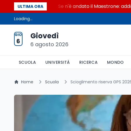
 Maestrone
Se n'è andato il Maestrone: addio a Fra
ULTIMA ORA
Loading...
Giovedì
GIO
6
6 agosto 2026
SCUOLA
UNIVERSITÀ
RICERCA
MONDO
Home
Scuola