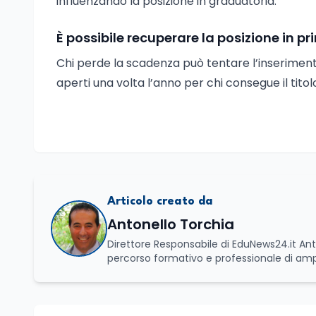
influenzando la posizione in graduatoria.
È possibile recuperare la posizione in 
Chi perde la scadenza può tentare l’inseriment
aperti una volta l’anno per chi consegue il titolo
Articolo creato da
Antonello Torchia
Direttore Responsabile di EduNews24.it Ant
percorso formativo e professionale di am
comunicativo e territoriale. Vanta una so
Economia e Commercio (quadriennale, Vecc
(LM-52) con la votazione di 110/110 e lode,
competenze che gli consente di leggere 