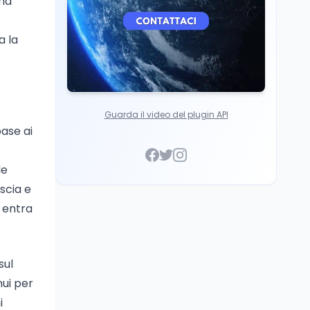
rma
a la
Guarda il video del plugin API
ase ai
le
ascia e
a entra
sul
nui per
i