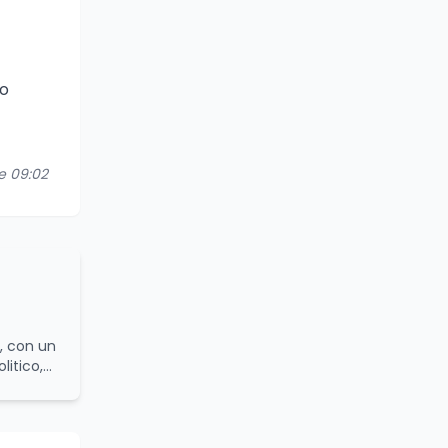
no
re 09:02
o, con un
itico,
aurea in
nali
 di
e