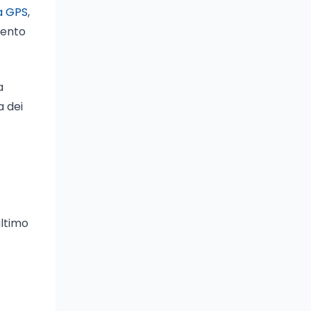
ia GPS
,
mento
a
a dei
ultimo