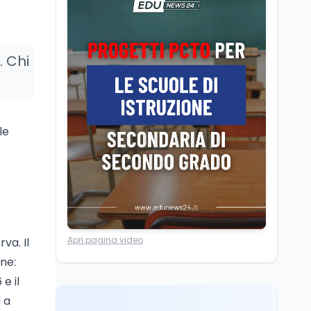
La ministra Calderone
firma il patto con Asstel
per il rilancio del Siisl,
piattaforma, in
. Chi
collaborazione con
Cultura
6 ago
l'Inps, per l'incontro tra
Cinema, chiusa la fase
domanda e offerta di
istruttoria: voto finale il
lavoro
9 settembre in Aula. La
soddisfazione di
le
Mollicone
Scuola
6 ago
Posizioni economiche
ATA: 46.297 nuove
posizioni economiche
con arretrati fino a
4.150 euro
Cultura
6 ago
Apri pagina video
rva. Il
Francesco Guccini si è
spento a Pàvana: addio
one:
al Maestrone
e il
i a
Cultura
6 ago