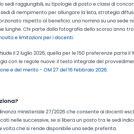
 sedi raggiungibili, su tipologie di posto e classi di concor
sedi di riempimento per allungare la lista, strategia diffus
porzionato rispetto al beneficio: una nomina su una sede n
ne lunghe. Chi parte dalla fotografia dello scorso anno tr
vita e limitazioni per i docenti
.
hiude il 2 luglio 2026, quella per le 150 preferenze parte il 1
ora gia con le regole nuove: il testo integrale del provvedim
zione e del merito - OM 27 del 16 febbraio 2026
.
nziona?
rdinanza ministeriale 27/2026 che consente ai docenti escl
ti nelle successive, se si libera un posto tra le sedi indic
 volta che si rende disponibile una sede preferita.