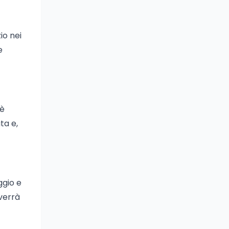
io nei
e
 è
ta e,
ggio e
vverrà