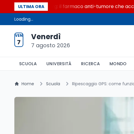
ecolo di Warburg: il farmaco anti-tumore che accende la g
ULTIMA ORA
Loading...
Venerdì
VEN
7
7 agosto 2026
SCUOLA
UNIVERSITÀ
RICERCA
MONDO
Home
Scuola