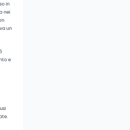
so in
a nei
on
ova un
6
ento e
usi
ate.