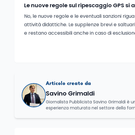
Le nuove regole sul ripescaggio GPS si 
No, le nuove regole e le eventuali sanzioni rigu
attività didattiche. Le supplenze brevi e saltua
e restano accessibili anche in caso di esclusion
Articolo creato da
Savino Grimaldi
Giornalista Pubblicista Savino Grimaldi è
esperienza maturata nel settore della fo
professionale, distinguendosi per una cono
che legano istruzione, occupazione e svi
affianca una grande passione per la lettura
Spazia con disinvoltura tra diverse tematich