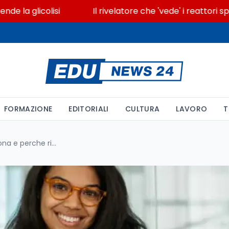
licolisi
Il rivelatore che 'vede' i reattori spenti 
FORMAZIONE
EDITORIALI
CULTURA
LAVORO
T
Ripescaggio GPS: come funziona e perche rinunciare costa due anni