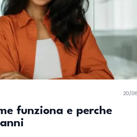
20/0
me funziona e perche
 anni