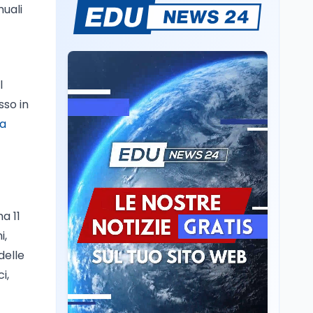
nuali
Un secolo di Warburg: il
farmaco anti-tumore
che accende la glicolisi
Ricerca
6 ago
l
Il rivelatore che 'vede' i
sso in
reattori spenti
attraverso 400 metri di
ma
roccia
Scuola
6 ago
Posizioni economiche
ATA: la matematica
degli arretrati fino a
4.150 euro
a 11
Cultura
6 ago
i,
Spesa culturale in
delle
Lombardia da record,
i,
ma la voragine Nord-
Sud triplica