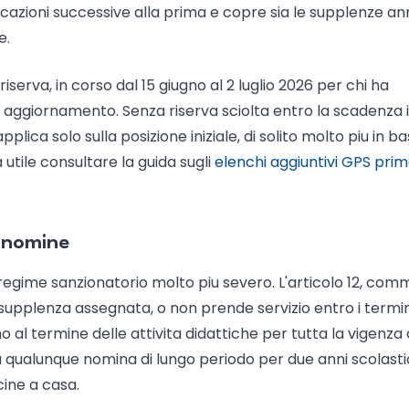
ocazioni successive alla prima e copre sia le supplenze an
e.
iserva, in corso dal 15 giugno al 2 luglio 2026 per chi ha
 aggiornamento. Senza riserva sciolta entro la scadenza i
ica solo sulla posizione iniziale, di solito molto piu in ba
utile consultare la guida sugli
elenchi aggiuntivi GPS pri
i nomine
egime sanzionatorio molto piu severo. L'articolo 12, comm
 supplenza assegnata, o non prende servizio entro i termin
no al termine delle attivita didattiche per tutta la vigenza 
a qualunque nomina di lungo periodo per due anni scolastic
cine a casa.