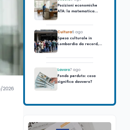
ATA: la matematica
degli arretrati fino a
4.150 euro
Cultura
6 ago
Spesa culturale in
Lombardia da record,
ma la voragine Nord-
Sud triplica
Lavoro
7 ago
Fondo perduto: cosa
significa davvero?
6/2026
Ricerca
6 ago
Un secolo di Warburg: il
farmaco anti-tumore
che accende la glicolisi
Ricerca
6 ago