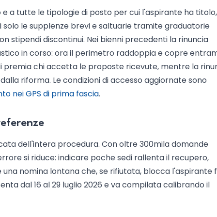
 e a tutte le tipologie di posto per cui l'aspirante ha titolo
ili solo le supplenze brevi e saltuarie tramite graduatorie
on stipendi discontinui. Nei bienni precedenti la rinuncia
stico in corso: ora il perimetro raddoppia e copre entra
ndi premia chi accetta le proposte ricevute, mentre la rinu
 dalla riforma. Le condizioni di accesso aggiornate sono
nto nei GPS di prima fascia
.
referenze
elicata dell'intera procedura. Con oltre 300mila domande
errore si riduce: indicare poche sedi rallenta il recupero,
una nomina lontana che, se rifiutata, blocca l'aspirante f
nta dal 16 al 29 luglio 2026 e va compilata calibrando il