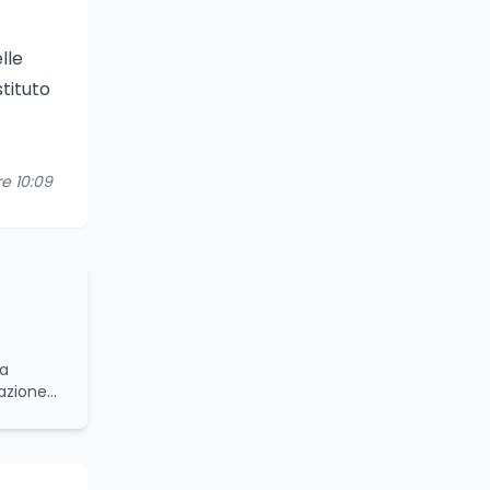
lle
stituto
re 10:09
da
azione
namiche
onale
turale.
bilità e