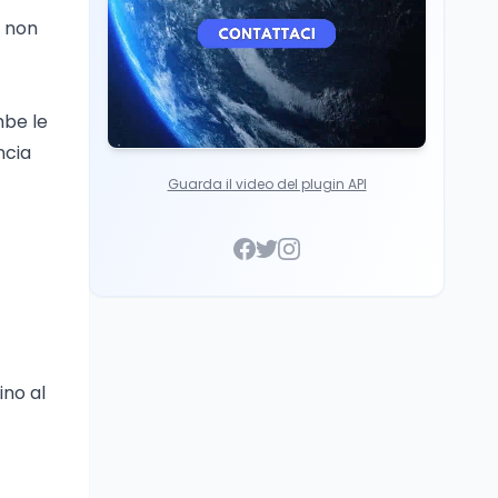
, non
mbe le
ncia
Guarda il video del plugin API
ino al