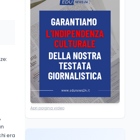
Il rivelatore che 'vede' i
reattori spenti
attraverso 400 metri di
roccia
Scuola
6 ago
Posizioni economiche
ATA: la matematica
degli arretrati fino a
ze:
4.150 euro
Cultura
6 ago
Spesa culturale in
Lombardia da record,
ma la voragine Nord-
Sud triplica
Lavoro
7 ago
Apri pagina video
Fondo perduto: cosa
significa davvero?
,
un
chi era
Ricerca
6 ago