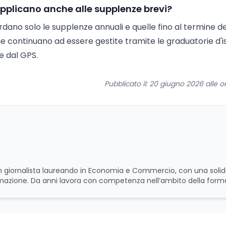
applicano anche alle supplenze brevi?
ardano solo le supplenze annuali e quelle fino al termine de
rie continuano ad essere gestite tramite le graduatorie d'i
e dal GPS.
Pubblicato il: 20 giugno 2026 alle o
 un giornalista laureando in Economia e Commercio, con una soli
rmazione. Da anni lavora con competenza nell’ambito della form
scenza approfondita delle politiche attive del lavoro e delle di
luppo delle competenze. Alla preparazione economica e professi
 e per il giornalismo, che ne arricchiscono il profilo umano e cul
e, offrendo sempre il proprio punto di vista con equilibrio, sensi