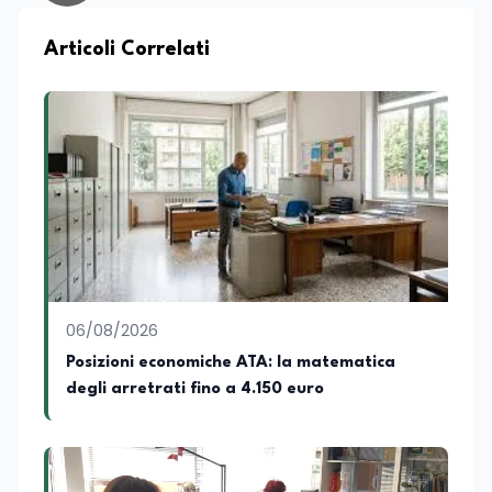
approfondimento. Ha collaborato anche
con realtà radiofoniche come speaker,
occupandosi inoltre della produzione di
Articoli Correlati
contenuti per la programmazione. Nel
tempo ha realizzato articoli e contenuti
divulgativi destinati al web, collaborando
con progetti editoriali e diverse realtà.
Parallelamente si occupa di editing e
revisione testi, affiancando redazioni e
autori nella costruzione di contenuti
solidi dal punto di vista editoriale. È
autrice di un libro e appassionata di
editoria, storia e divulgazione. Su
EduNews24.it scrive articoli dedicati ad
istruzione, formazione, cultura e
06/08/2026
cambiamenti sociali, con l’obiettivo di
offrire strumenti utili per comprendere la
Posizioni economiche ATA: la matematica
realtà contemporanea.
degli arretrati fino a 4.150 euro