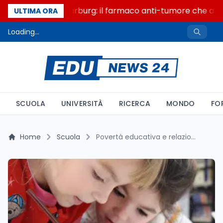
Un secolo di Warburg: il farmaco anti-tumore che accen
ULTIMA ORA
Loading...
SCUOLA
UNIVERSITÀ
RICERCA
MONDO
FO
Home
Scuola
Povertà educativa e relazionale in Italia, la geografia dei divari