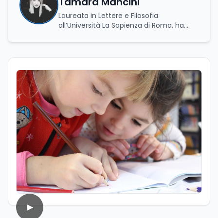
Tamara Mancini
Laureata in Lettere e Filosofia
all’Università La Sapienza di Roma, ha
conseguito una laurea triennale in Storia
e Relazioni Internazionali e una laurea
magistrale in Islamistica e Mediazione
Interculturale. È autrice, copywriter ed
editor. La formazione umanistica ha
contribuito a sviluppare il suo interesse
per la scrittura, l’analisi dei testi e la
divulgazione, competenze che oggi
applica nel lavoro giornalistico e nella
produzione di contenuti. Il suo percorso
di studi si è concentrato sulle dinamiche
culturali, sui processi migratori e sul
dialogo tra società e religioni, con
particolare attenzione alla
comunicazione e alla mediazione. Da
circa dieci anni lavora nel campo della
scrittura professionale e dell’editoria
digitale. Scrive su giornali e testate
▶
online occupandosi di informazione e