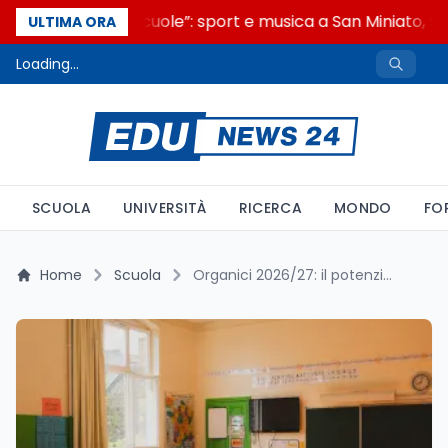
“Noi siamo le Scuole”: sport e musica a San Miniato, ST
ULTIMA ORA
Loading...
SCUOLA
UNIVERSITÀ
RICERCA
MONDO
FO
Home
Scuola
Organici 2026/27: il potenziamento perde 1.407 posti per il terzo anno