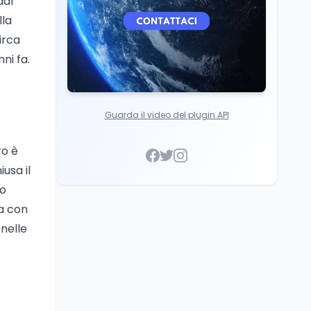
dal
lla
irca
ni fa.
Guarda il video del plugin API
ro è
usa il
no
ra con
snelle