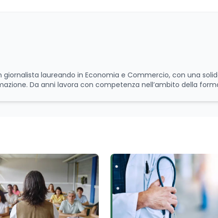
 un giornalista laureando in Economia e Commercio, con una soli
rmazione. Da anni lavora con competenza nell’ambito della form
scenza approfondita delle politiche attive del lavoro e delle di
luppo delle competenze. Alla preparazione economica e professi
 e per il giornalismo, che ne arricchiscono il profilo umano e cul
e, offrendo sempre il proprio punto di vista con equilibrio, sensi