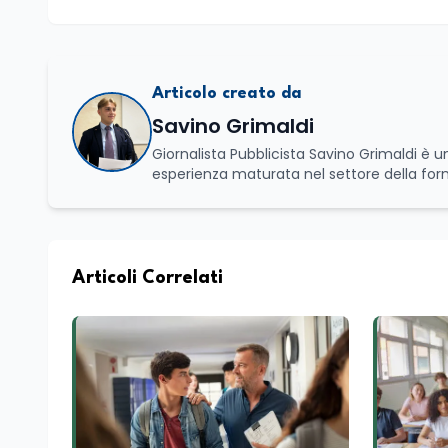
Articolo creato da
Savino Grimaldi
Giornalista Pubblicista Savino Grimaldi è
esperienza maturata nel settore della fo
professionale, distinguendosi per una cono
che legano istruzione, occupazione e svi
affianca una grande passione per la lettura
Spazia con disinvoltura tra diverse tematich
spirito critico.
Articoli Correlati