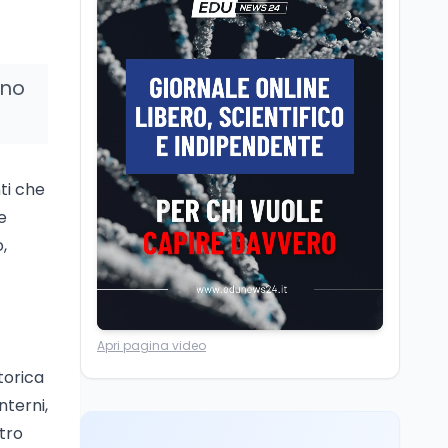
Il cloaking selettivo di
Time: ads invisibili solo
per i chatbot AI
ano
Mondo
8 ago
A Nonthaburi il killer
14enne era bullizzato: la
CZ-75 era del nonno
ti che
e
Scuola
8 ago
,
A Taranto la dispersione
si combatte con la
pedagogia della
relazione
Mondo
8 ago
Apri pagina video
L'8 agosto è la Giornata
torica
europea in memoria
delle vittime del lavoro.
nterni,
Istituita dal Parlamento
ntro
di Strasburgo in ricordo
Università
8 ago