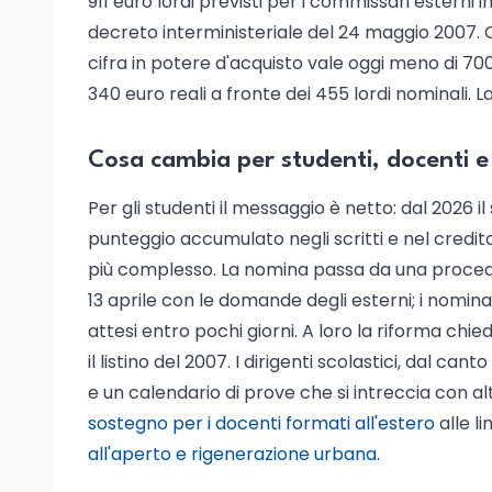
911 euro lordi previsti per i commissari esterni 
decreto interministeriale del 24 maggio 2007. 
cifra in potere d'acquisto vale oggi meno di 70
340 euro reali a fronte dei 455 lordi nominali. L
Cosa cambia per studenti, docenti e 
Per gli studenti il messaggio è netto: dal 2026 i
punteggio accumulato negli scritti e nel credito
più complesso. La nomina passa da una procedura 
13 aprile con le domande degli esterni; i nominati
attesi entro pochi giorni. A loro la riforma chi
il listino del 2007. I dirigenti scolastici, dal ca
e un calendario di prove che si intreccia con al
sostegno per i docenti formati all'estero
alle l
all'aperto e rigenerazione urbana
.