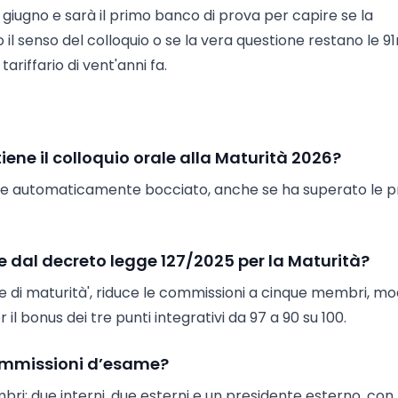
giugno e sarà il primo banco di prova per capire se la
 senso del colloquio o se la vera questione restano le 91
ariffario di vent'anni fa.
ne il colloquio orale alla Maturità 2026?
viene automaticamente bocciato, anche se ha superato le 
te dal decreto legge 127/2025 per la Maturità?
 di maturità', riduce le commissioni a cinque membri, mo
 il bonus dei tre punti integrativi da 97 a 90 su 100.
ommissioni d’esame?
i: due interni, due esterni e un presidente esterno, con