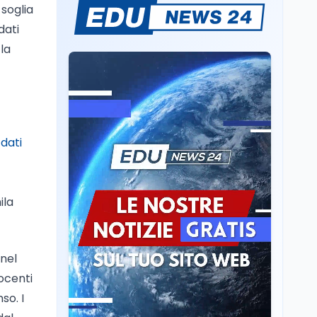
dei minatori morti a
soglia
Università statali, il
Marcinelle nel 1956
dati
Fondo ordinario 2026
sale a 9,415 miliardi, c'è
 la
la firma della ministra
Bernini sul decreto
Tecnologia
8 ago
Il cloaking selettivo di
Time: ads invisibili solo
per i chatbot AI
i
dati
Mondo
8 ago
A Nonthaburi il killer
14enne era bullizzato: la
ila
CZ-75 era del nonno
Scuola
8 ago
A Taranto la dispersione
 nel
si combatte con la
docenti
pedagogia della
so. I
relazione