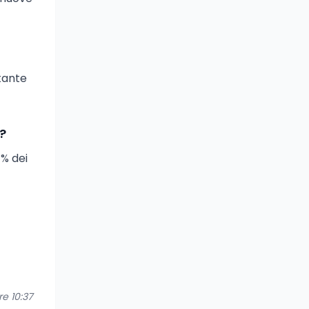
stante
?
1% dei
re 10:37