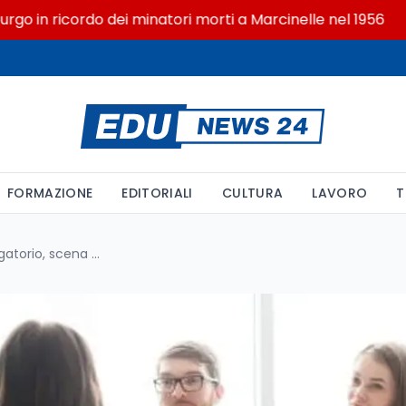
n ricordo dei minatori morti a Marcinelle nel 1956
FORMAZIONE
EDITORIALI
CULTURA
LAVORO
T
Maturità 2026: colloquio obbligatorio, scena muta e compensi commissari