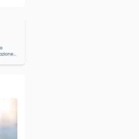
da
azione
namiche
onale
turale.
bilità e