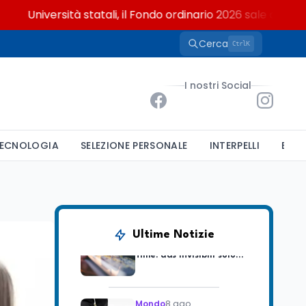
Università statali, il Fondo ordinario 2026 sale a 9,415 miliar
Cerca
K
Ctrl
Mondo
8 ago
L'8 agosto è la Giornata
I nostri Social
europea in memoria
delle vittime del lavoro.
Istituita dal Parlamento
di Strasburgo in ricordo
Università
8 ago
dei minatori morti a
ECNOLOGIA
SELEZIONE PERSONALE
INTERPELLI
BAND
Università statali, il
Marcinelle nel 1956
Fondo ordinario 2026
sale a 9,415 miliardi, c'è
la firma della ministra
Bernini sul decreto
Tecnologia
8 ago
Il cloaking selettivo di
Ultime Notizie
Time: ads invisibili solo
per i chatbot AI
Mondo
8 ago
A Nonthaburi il killer