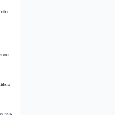
mila
prove
difica
 nuove