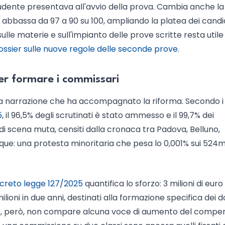
tudente presentava all'avvio della prova. Cambia anche la 
 si abbassa da 97 a 90 su 100, ampliando la platea dei candi
ulle materie e sull'impianto delle prove scritte resta utile
ossier sulle nuove regole delle seconde prove
.
per formare i commissari
la narrazione che ha accompagnato la riforma. Secondo 
5
, il 96,5% degli scrutinati è stato ammesso e il 99,7% dei
i di scena muta, censiti dalla cronaca tra Padova, Belluno,
nque: una protesta minoritaria che pesa lo 0,001% sui 524m
ecreto legge 127/2025
quantifica lo sforzo: 3 milioni di euro
milioni in due anni, destinati alla formazione specifica dei 
sto, però, non compare alcuna voce di aumento del compen