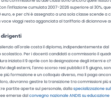
in una commissione su due classi sono ancora quelli fissati 
Con l'inflazione cumulata 2007-2026 superiore al 30%, que
0 euro, e per chi è assegnato a una sola classe scende a c
a voce viaggi resta agganciata al tariffario di diciannove an
dirigenti
l silenzio all'orale costa il diploma, indipendentemente dal
 scolastico. Per i docenti candidati a commissario il quad
iniziata il 9 aprile con la designazione degli interni e chi
vi degli esterni, l'anno scorso resi pubblici il 5 giugno, so
ede più formazione e un colloquio diverso, ma li paga anco
nto loro, dovranno gestire la transizione tra commissioni più 
tre partite aperte sul personale, dalla
specializzazione sul
inee emerse dal
convegno nazionale ANDIS su educazione