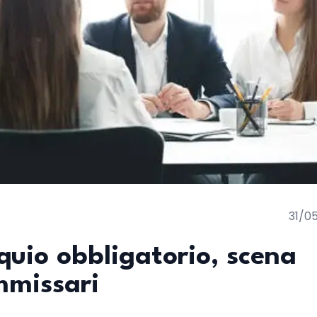
31/0
quio obbligatorio, scena
mmissari