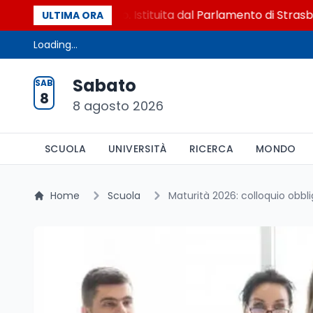
ittime del lavoro. Istituita dal Parlamento di Strasburgo i
ULTIMA ORA
Loading...
Sabato
SAB
8
8 agosto 2026
SCUOLA
UNIVERSITÀ
RICERCA
MONDO
Home
Scuola