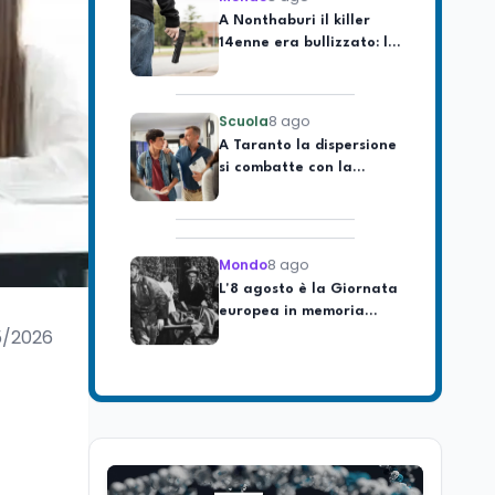
14enne era bullizzato: la
CZ-75 era del nonno
Scuola
8 ago
A Taranto la dispersione
si combatte con la
pedagogia della
relazione
Mondo
8 ago
L'8 agosto è la Giornata
europea in memoria
delle vittime del lavoro.
Istituita dal Parlamento
5/2026
di Strasburgo in ricordo
Università
8 ago
dei minatori morti a
Università statali, il
Marcinelle nel 1956
Fondo ordinario 2026
sale a 9,415 miliardi, c'è
la firma della ministra
Bernini sul decreto
Tecnologia
8 ago