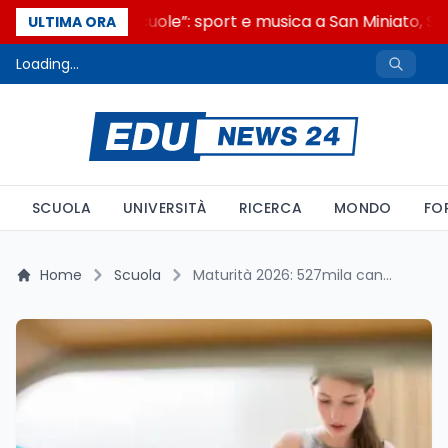
“Noi siamo le Scuole”: sport e musica a San Miniato, STE
ULTIMA ORA
Loading...
SCUOLA
UNIVERSITÀ
RICERCA
MONDO
FO
Home
Scuola
Maturità 2026: 527mila candidati e le nuove regole sui cellulari