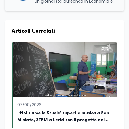
un giornalista laureando in Economia e
Commercio, con una solida esperienza
maturata nel settore della formazione.
Da anni lavora con competenza
nell’ambito della formazione
professionale, distinguendosi per una
Articoli Correlati
conoscenza approfondita delle politiche
attive del lavoro e delle dinamiche che
legano istruzione, occupazione e
sviluppo delle competenze. Alla
preparazione economica e professionale
affianca una grande passione per la
lettura e per il giornalismo, che ne
arricchiscono il profilo umano e
culturale. Spazia con disinvoltura tra
diverse tematiche, offrendo sempre il
proprio punto di vista con equilibrio,
sensibilità e spirito critico.
07/08/2026
“Noi siamo le Scuole”: sport e musica a San
Miniato, STEM a Lerici con il progetto del
Mim