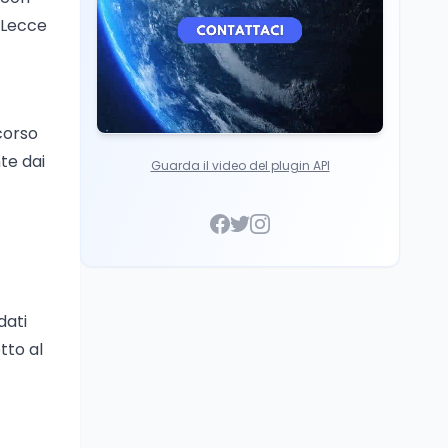
i Lecce
rcorso
te dai
Guarda il video del plugin API
dati
tto al