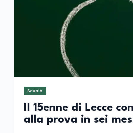
Scuola
Il 15enne di Lecce c
alla prova in sei mes