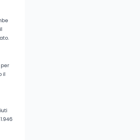
ombe
l
ato.
, per
 il
iuti
 1.946