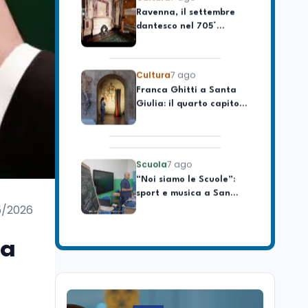
dantesco nel 705°
longevo dell’Italia
anniversario della morte
repubblicana
del Sommo Poeta
Cultura
7 ago
Franca Ghitti a Santa
Giulia: il quarto capitolo
dei Palcoscenici
Scuola
7 ago
“Noi siamo le Scuole”:
sport e musica a San
Miniato, STEM a Lerici
con il progetto del Mim
5/2026
Mondo
7 ago
Sparatoria a Bangkok:
sa
studente 14enne uccide
5 insegnanti e i nonni
Editoriali
7 ago