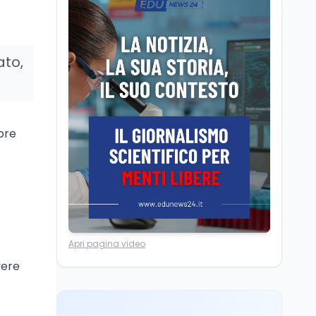
Camere in ferie,
riapertura il 9
settembre tra legge
elettorale e Rai. La
ato,
premier Meloni attesa a
Cultura
7 ago
Bari il 4 settembre per
Ravenna, il settembre
celebrare il governo più
dantesco nel 705°
longevo dell’Italia
anniversario della morte
repubblicana
obre
del Sommo Poeta
Cultura
7 ago
Franca Ghitti a Santa
Giulia: il quarto capitolo
dei Palcoscenici
Scuola
7 ago
Apri pagina video
“Noi siamo le Scuole”:
vere
sport e musica a San
Miniato, STEM a Lerici
con il progetto del Mim
Mondo
7 ago