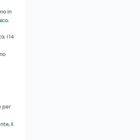
smo in
mico
.
a. I 14
eno
e per
te, il