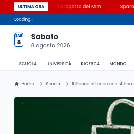
 STEM a Lerici con il progetto del Mim
Sparatoria a
ULTIMA ORA
Loading...
Sabato
SAB
8
8 agosto 2026
SCUOLA
UNIVERSITÀ
RICERCA
MONDO
Home
Scuola