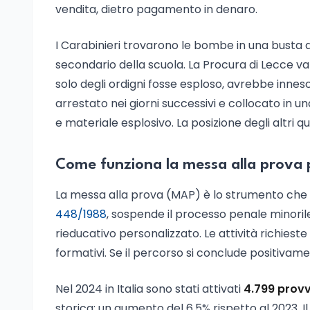
vendita, dietro pagamento in denaro.
I Carabinieri trovarono le bombe in una busta d
secondario della scuola. La Procura di Lecce v
solo degli ordigni fosse esploso, avrebbe innesc
arrestato nei giorni successivi e collocato in u
e materiale esplosivo. La posizione degli altri 
Come funziona la messa alla prova 
La messa alla prova (MAP) è lo strumento che h
448/1988
, sospende il processo penale minorile 
rieducativo personalizzato. Le attività richieste 
formativi. Se il percorso si conclude positivame
Nel 2024 in Italia sono stati attivati
4.799 prov
storica: un aumento del 6,5% rispetto al 2023. I