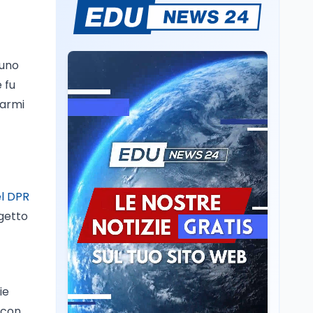
Sparatoria a Bangkok:
studente 14enne uccide
5 insegnanti e i nonni
 uno
Editoriali
7 ago
 fu
Camere in ferie,
 armi
riapertura il 9
settembre tra legge
elettorale e Rai. La
premier Meloni attesa a
Cultura
7 ago
Bari il 4 settembre per
Ravenna, il settembre
celebrare il governo più
dantesco nel 705°
longevo dell’Italia
el DPR
anniversario della morte
repubblicana
del Sommo Poeta
ogetto
Cultura
7 ago
Franca Ghitti a Santa
Giulia: il quarto capitolo
dei Palcoscenici
ie
 con